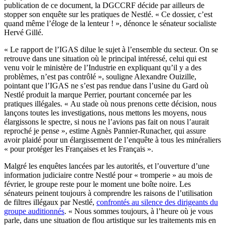
publication de ce document, la DGCCRF décide par ailleurs de
stopper son enquête sur les pratiques de Nestlé. « Ce dossier, c’est
quand même l’éloge de la lenteur ! », dénonce le sénateur socialiste
Hervé Gillé.
« Le rapport de l’IGAS dilue le sujet à l’ensemble du secteur. On se
retrouve dans une situation où le principal intéressé, celui qui est
venu voir le ministère de l’Industrie en expliquant qu’il y a des
problèmes, n’est pas contrôlé », souligne Alexandre Ouizille,
pointant que l’IGAS ne s’est pas rendue dans l’usine du Gard où
Nestlé produit la marque Perrier, pourtant concernée par les
pratiques illégales. « Au stade où nous prenons cette décision, nous
lançons toutes les investigations, nous mettons les moyens, nous
élargissons le spectre, si nous ne l’avions pas fait on nous l’aurait
reproché je pense », estime Agnès Pannier-Runacher, qui assure
avoir plaidé pour un élargissement de l’enquête à tous les minéraliers
« pour protéger les Françaises et les Français ».
Malgré les enquêtes lancées par les autorités, et l’ouverture d’une
information judiciaire contre Nestlé pour « tromperie » au mois de
février, le groupe reste pour le moment une boîte noire. Les
sénateurs peinent toujours à comprendre les raisons de l’utilisation
de filtres illégaux par Nestlé,
confrontés au silence des dirigeants du
groupe auditionnés
. « Nous sommes toujours, à l’heure où je vous
parle, dans une situation de flou artistique sur les traitements mis en