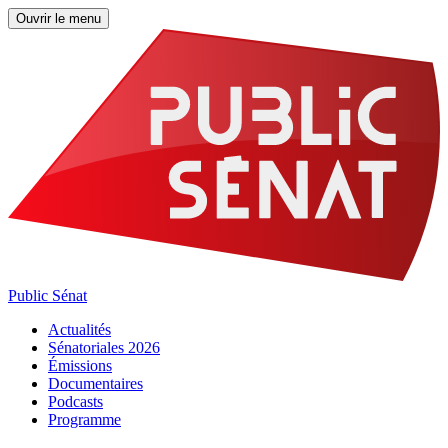
Ouvrir le menu
Public Sénat
Actualités
Sénatoriales 2026
Émissions
Documentaires
Podcasts
Programme