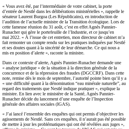
« Vous avez été, par l’intermédiaire de votre cabinet, la porte
d’entrée de Nestlé dans les délibérations ministérielles », rappelle le
sénateur Laurent Burgoa (Les Républicains), en introduction de
l’audition de l’actuelle ministre de la Transition écologique. Lors de
cette fameuse réunion du 31 août, c’est en effet Agnès Pannier-
Runacher qui gère le portefeuille de l’Industrie, et ce jusqu’en
mai 2022. « À l’issue de cet entretien, mon directeur de cabinet m’a
fait remonter un compte rendu sur les pratiques indiquées par Nestlé
et ses doutes quant à la sincérité de leur démarche. Ce qui nous a
mis en position d’alerte », raconte la ministre.
Dans ce contexte d’alerte, Agnès Pannier-Runacher demande une
« analyse juridique » de la situation à la direction générale de la
concurrence et de la répression des fraudes (DGCCRF). Dans cette
note, remise dès le mois de septembre, l’autorité pointe bien qu’il y a
« une difficulté quant à la dénomination “eau minérale naturelle”, au
regard des traitements que Nestlé indique pratiquer », explique la
ministre. En lien avec le ministère de la Santé, Agnès Pannier-
Runacher décide du lancement d’une enquête de l’Inspection
générale des affaires sociales (IGAS).
« J’ai lancé l’ensemble des enquêtes qui ont permis d’objectiver les
agissements de Nestlé. Sans ces enquêtes, il n’aurait pas été possible
de mettre à jour les problématiques qui ont été révélées aux juges »,