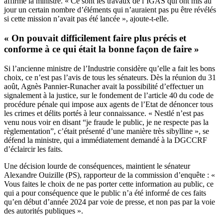
affirme la ministre. « Ce sont les travaux de l’IGAS qui ont mis au
jour un certain nombre d’éléments qui n’auraient pas pu être révélés
si cette mission n’avait pas été lancée », ajoute-t-elle.
« On pouvait difficilement faire plus précis et
conforme à ce qui était la bonne façon de faire »
Si l’ancienne ministre de l’Industrie considère qu’elle a fait les bons
choix, ce n’est pas l’avis de tous les sénateurs. Dès la réunion du 31
août, Agnès Pannier-Runacher avait la possibilité d’effectuer un
signalement à la justice, sur le fondement de l’article 40 du code de
procédure pénale qui impose aux agents de l’Etat de dénoncer tous
les crimes et délits portés à leur connaissance. « Nestlé n’est pas
venu nous voir en disant “je fraude le public, je ne respecte pas la
règlementation”, c’était présenté d’une manière très sibylline », se
défend la ministre, qui a immédiatement demandé à la DGCCRF
d’éclaircir les faits.
Une décision lourde de conséquences, maintient le sénateur
Alexandre Ouizille (PS), rapporteur de la commission d’enquête : «
Vous faites le choix de ne pas porter cette information au public, ce
qui a pour conséquence que le public n’a été informé de ces faits
qu’en début d’année 2024 par voie de presse, et non pas par la voie
des autorités publiques ».