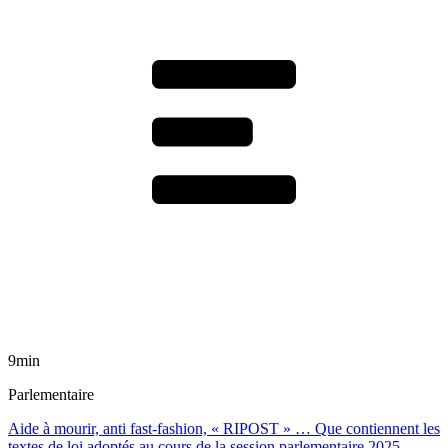
9min
Parlementaire
Aide à mourir, anti fast-fashion, « RIPOST » … Que contiennent les
textes de loi adoptés au cours de la session parlementaire 2025-