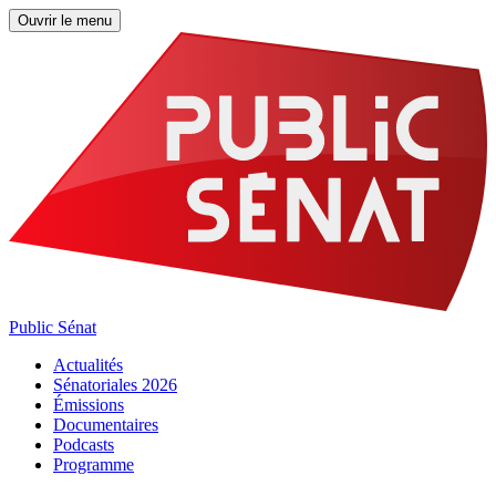
Ouvrir le menu
Public Sénat
Actualités
Sénatoriales 2026
Émissions
Documentaires
Podcasts
Programme