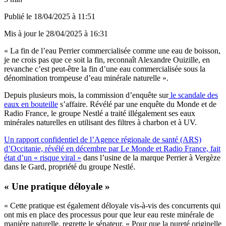
Publié le
18/04/2025 à 11:51
Mis à jour le
28/04/2025 à 16:31
« La fin de l’eau Perrier commercialisée comme une eau de boisson,
je ne crois pas que ce soit la fin, reconnaît Alexandre Ouizille, en
revanche c’est peut-être la fin d’une eau commercialisée sous la
dénomination trompeuse d’eau minérale naturelle ».
Depuis plusieurs mois, la commission d’enquête sur
le scandale des
eaux en bouteille
s’affaire. Révélé par une enquête du Monde et de
Radio France, le groupe Nestlé a traité illégalement ses eaux
minérales naturelles en utilisant des filtres à charbon et à UV.
Un rapport confidentiel de l’Agence régionale de santé (ARS)
d’Occitanie, révélé en décembre par Le Monde et Radio France, fait
état d’un « risque viral »
dans l’usine de la marque Perrier à Vergèze
dans le Gard, propriété du groupe Nestlé.
« Une pratique déloyale »
« Cette pratique est également déloyale vis-à-vis des concurrents qui
ont mis en place des processus pour que leur eau reste minérale de
manière naturelle, regrette le sénateur. « Pour que la pureté originelle