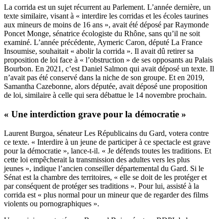
La corrida est un sujet récurrent au Parlement. L’année dernière, un
texte similaire, visant à « interdire les corridas et les écoles taurines
aux mineurs de moins de 16 ans », avait été déposé par Raymonde
Poncet Monge, sénatrice écologiste du Rhône, sans qu’il ne soit
examiné. L’année précédente, Aymeric Caron, député La France
Insoumise, souhaitait « abolir la corrida ». Il avait dû retirer sa
proposition de loi face à « l’obstruction » de ses opposants au Palais
Bourbon. En 2021, c’est Daniel Salmon qui avait déposé un texte. Il
n’avait pas été conservé dans la niche de son groupe. Et en 2019,
Samantha Cazebonne, alors députée, avait déposé une proposition
de loi, similaire à celle qui sera débattue le 14 novembre prochain.
« Une interdiction grave pour la démocratie »
Laurent Burgoa, sénateur Les Républicains du Gard, votera contre
ce texte. « Interdire à un jeune de participer à ce spectacle est grave
pour la démocratie », lance-t-il. « Je défends toutes les traditions. Et
cette loi empêcherait la transmission des adultes vers les plus
jeunes », indique l’ancien conseiller départemental du Gard. Si le
Sénat est la chambre des territoires, « elle se doit de les protéger et
par conséquent de protéger ses traditions ». Pour lui, assisté à la
corrida est « plus normal pour un mineur que de regarder des films
violents ou pornographiques ».