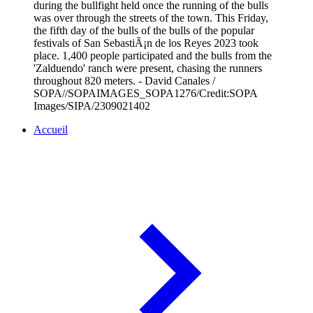
during the bullfight held once the running of the bulls
was over through the streets of the town. This Friday,
the fifth day of the bulls of the bulls of the popular
festivals of San SebastiÃ¡n de los Reyes 2023 took
place. 1,400 people participated and the bulls from the
'Zalduendo' ranch were present, chasing the runners
throughout 820 meters. - David Canales /
SOPA//SOPAIMAGES_SOPA1276/Credit:SOPA
Images/SIPA/2309021402
Accueil