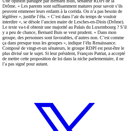
Une opinion partagée par Bernard Buis, sénateur RDPI de la
Drôme. « Les parents sont suffisamment matures pour savoir s’ils
peuvent emmener leurs enfants à la corrida. On n’a pas besoin de
légiférer », justifie l’élu. « C’est dans l’air du temps de vouloir
interdire », se désole l’ancien maire de Lesches-en-Diois (Drôme).
Le texte va-t-il obtenir une majorité au Palais du Luxembourg ? S’il
y a peu de chance, Bernard Buis se veut prudent. « Dans mon
groupe, des personnes sont favorables, d’autres non. C’est comme
ça dans presque tous les groupes », indique l’élu Renaissance.
Composé de vingt-et-un sénateurs, le groupe RDPI est peut-être le
plus divisé sur le sujet. Si leur président, François Patriat, a accepté
de mettre cette proposition de loi dans la niche parlementaire, il ne
l’a pas signé pour autant.