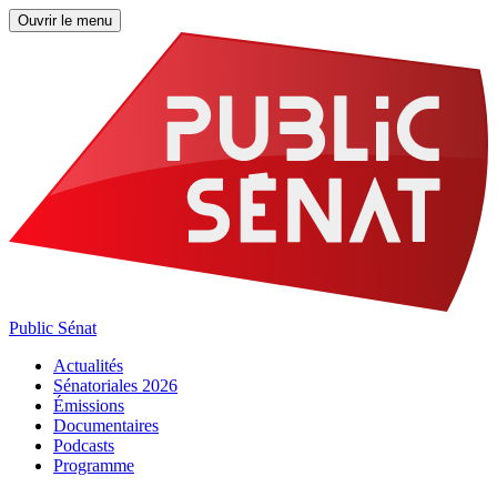
Ouvrir le menu
Public Sénat
Actualités
Sénatoriales 2026
Émissions
Documentaires
Podcasts
Programme