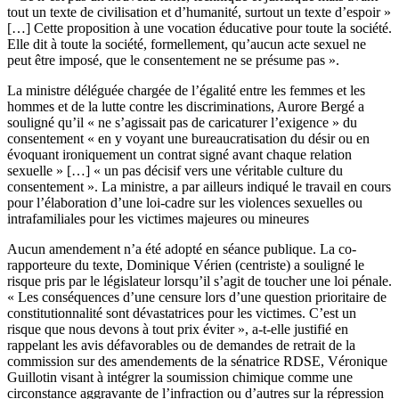
tout un texte de civilisation et d’humanité, surtout un texte d’espoir »
[…] Cette proposition à une vocation éducative pour toute la société.
Elle dit à toute la société, formellement, qu’aucun acte sexuel ne
peut être imposé, que le consentement ne se présume pas ».
La ministre déléguée chargée de l’égalité entre les femmes et les
hommes et de la lutte contre les discriminations, Aurore Bergé a
souligné qu’il « ne s’agissait pas de caricaturer l’exigence » du
consentement « en y voyant une bureaucratisation du désir ou en
évoquant ironiquement un contrat signé avant chaque relation
sexuelle » […] « un pas décisif vers une véritable culture du
consentement ». La ministre, a par ailleurs indiqué le travail en cours
pour l’élaboration d’une loi-cadre sur les violences sexuelles ou
intrafamiliales pour les victimes majeures ou mineures
Aucun amendement n’a été adopté en séance publique. La co-
rapporteure du texte, Dominique Vérien (centriste) a souligné le
risque pris par le législateur lorsqu’il s’agit de toucher une loi pénale.
« Les conséquences d’une censure lors d’une question prioritaire de
constitutionnalité sont dévastatrices pour les victimes. C’est un
risque que nous devons à tout prix éviter », a-t-elle justifié en
rappelant les avis défavorables ou de demandes de retrait de la
commission sur des amendements de la sénatrice RDSE, Véronique
Guillotin visant à intégrer la soumission chimique comme une
circonstance aggravante de l’infraction ou d’autres sur la répression