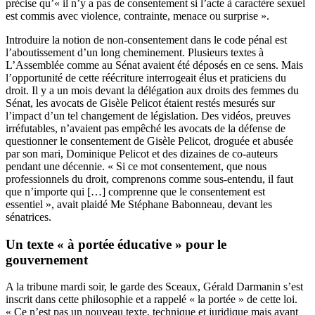
précise qu’« il n’y a pas de consentement si l’acte à caractère sexuel
est commis avec violence, contrainte, menace ou surprise ».
Introduire la notion de non-consentement dans le code pénal est
l’aboutissement d’un long cheminement. Plusieurs textes à
L’Assemblée comme au Sénat avaient été déposés en ce sens. Mais
l’opportunité de cette réécriture interrogeait élus et praticiens du
droit. Il y a un mois devant la délégation aux droits des femmes du
Sénat, les avocats de Gisèle Pelicot étaient restés mesurés sur
l’impact d’un tel changement de législation. Des vidéos, preuves
irréfutables, n’avaient pas empêché les avocats de la défense de
questionner le consentement de Gisèle Pelicot, droguée et abusée
par son mari, Dominique Pelicot et des dizaines de co-auteurs
pendant une décennie. « Si ce mot consentement, que nous
professionnels du droit, comprenons comme sous-entendu, il faut
que n’importe qui […] comprenne que le consentement est
essentiel », avait plaidé Me Stéphane Babonneau, devant les
sénatrices.
Un texte « à portée éducative » pour le
gouvernement
A la tribune mardi soir, le garde des Sceaux, Gérald Darmanin s’est
inscrit dans cette philosophie et a rappelé « la portée » de cette loi.
« Ce n’est pas un nouveau texte, technique et juridique mais avant