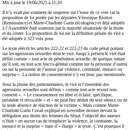
Mis à jour le
19/06/2025 à 11:20
Il n’y avait pas vraiment de suspense sur l’issue de ce vote car la
proposition de loi portée par les députées Véronique Riotton
(Renaissance) et Marie-Charlotte Garin (écologiste) et déjà adoptée
à l’Assemblée était soutenue par la majorité sénatoriale de la droite
et du centre. La proposition de loi sur la définition pénale du viol a
été adoptée à 323 voix pour.
Le texte réécrit les articles 222-22 et 222-23 du code pénal portant
sur les agressions sexuelles dont le viol. Jusqu’à présent le viol était
défini comme « tout acte de pénétration sexuelle, de quelque nature
qu’il soit, ou tout acte bucco-génital commis sur la personne d’autrui
ou sur la personne de l’auteur par violence, contrainte, menace ou
surprise ». La notion de consentement n’y est donc pas mentionnée.
Sous la plume des parlementaires, le viol et l’ensemble des
agressions sexuelles sont définis « comme tout acte sexuel non-
consenti ». « Le consentement est libre et éclairé, spécifique,
préalable et révocable » et « ne peut être déduit du seul silence ou de
la seule absence de réaction de la victime ». Mais comme Marie-
Charlotte Garin l’avait expliqué en novembre dernier devant la
délégation aux droits des femmes du Sénat, l’objectif des auteurs
n’était « en aucun cas de remplacer la violence, la contrainte, la
menace et la surprise » mais d’« élargir » le texte. C’est pourquoi il