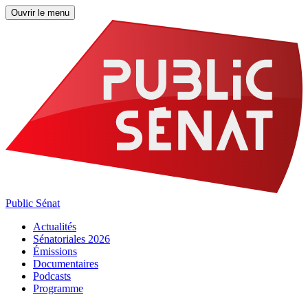
Ouvrir le menu
Public Sénat
Actualités
Sénatoriales 2026
Émissions
Documentaires
Podcasts
Programme