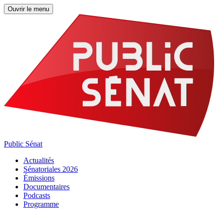
Ouvrir le menu
Public Sénat
Actualités
Sénatoriales 2026
Émissions
Documentaires
Podcasts
Programme