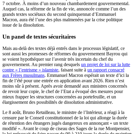
7 octobre. À moins d’un nouveau chambardement gouvernemental.
Auquel cas, la réforme de la fin de vie, annoncée comme l’un des
grands textes sociétaux du second quinquennat d’Emmanuel
Macron, aura été l’une des plus malmenées par la crise politique
issue de la dissolution.
Un panel de textes sécuritaires
Mais au-delà des textes déjà entrés dans le processus législatif, ce
sont aussi les promesses de réformes du gouvernement Bayrou qui
se voient hypothéquer sur l’avenir très incertain du chef du
gouvernement. Au premier rang desquels
un projet de loi sur la lutte
contre « l’entrisme » islamiste
, faisant suite à
un rapport consacré
aux Frères musulmans
. Emmanuel Macron espérait un texte d’ici la
fin de l’été pour une entrée en application avant 2026. Rien n’est
moins sûr à présent. Après avoir demandé aux ministres concernés
de revoir leur copie, le chef de l’Etat a évoqué des mesures pour
mieux frapper les structures concernées au portefeuille, et un
élargissement des possibilités de dissolution administrative.
Le 8 août, Bruno Retailleau, le ministre de l’Intérieur, a réagi à la
censure par le Conseil constitutionnel de la loi qui allonge la durée
de rétention des étrangers jugés dangereux en annonçant « un texte
modifié ». Avant le coup de ciseau des Sages de la rue Montpensier,
la loi prévoyait de faire passer de 90 à 210 jours la durée de maintien