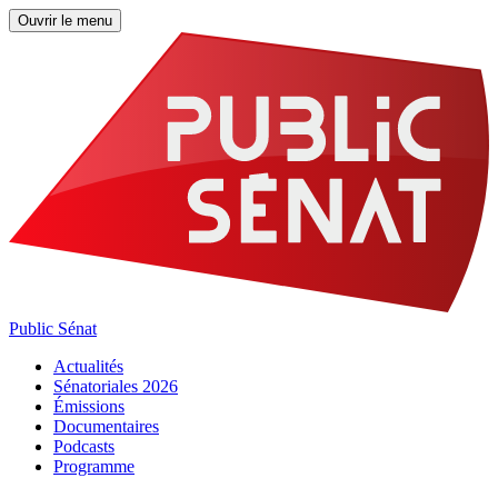
Ouvrir le menu
Public Sénat
Actualités
Sénatoriales 2026
Émissions
Documentaires
Podcasts
Programme