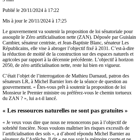
Publié le
20/11/2024 à 17:22
Mis à jour le
20/11/2024 à 17:25
Le gouvernement va soutenir la proposition de loi sénatoriale pour
assouplir le Zéro artificialisation nette (ZAN). Déposée par Guislain
Cambier, sénateur centriste, et Jean-Baptiste Blanc, sénateur Les
Républicains, elle vise à abroger l’objectif fixé à 2031. C’est-à-dire
la réduction de moitié de la construction sur des espaces naturels et
agricoles par rapport à la décennie précédente. L’objectif à horizon
2050, de zéro artificialisation nette, reste lui bien en vigueur.
C’était l’objet de l’interrogation de Mathieu Darnaud, patron des
sénateurs LR, à Michel Barnier lors de la séance de question au
gouvernement. « Êtes-vous prêt à soutenir la proposition de loi
Monsieur le Premier ministre ou préférez-vous le chemin tortueux
du ZAN ? », lui a-t-il lancé.
« Les ressources naturelles ne sont pas gratuites »
« Je veux vous dire que nous ne renoncerons pas à l’objectif de
sobriété foncière. Nous voulons maîtriser les risques excessifs de
l’artificialisation des sols », a d’abord répondu Michel Barnier au
sénateur de l’Ardèche. Il dit « ne pas voir la mémoire courte et ne