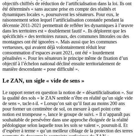
objectifs chiffrés de réduction de l’artificialisation dans la loi. Ils ont
été déterminés « sans aucune prise en compte des réalités et
dynamiques locales », poursuivent les sénateurs. Pour eux, le
raisonnement selon lequel l’artificialisation constatée pendant la
décennie 2011-2021 permettrait de refléter les dynamiques à l’œuvre
dans les territoires est « doublement fautif ». Ils déplorent que les
spécificités « des territoires ruraux, des communes littorales ou des
montagnes ont été ignorées ». Mais aussi que les communes
vertueuses, qui avaient déjà volontairement réduit leur
consommation d’espaces avant 2021, ont été « lourdement
pénalisées ». Pour les sénateurs le principe même de fixation d’un
objectif à l’échelon national décliné ensuite territorialement de
manière descendante « pose difficulté ».
Le ZAN, un sigle « vide de sens »
Le rapport remet en question la notion de « désartificialisation ». Sur
la qualité des sols « le ZAN semble n’être en réalité qu’un sigle vide
de sens », tacle-t-il. « Lorsqu’on sait qu’il faut au moins 200 ans
pour former un centimètre de sol, on mesure à quel point cette
notion est trompeuse », lance le groupe de suivi. « Il n’apparaît pas
souhaitable de persévérer dans une approche éloignée de la réalité
pédologique selon laquelle tous les sols se valent », poursuit-il. Et
d’espérer à terme « qu’un meilleur ciblage de la protection des terres