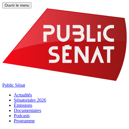
Ouvrir le menu
Public Sénat
Actualités
Sénatoriales 2026
Émissions
Documentaires
Podcasts
Programme