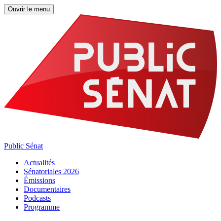
Ouvrir le menu
Public Sénat
Actualités
Sénatoriales 2026
Émissions
Documentaires
Podcasts
Programme