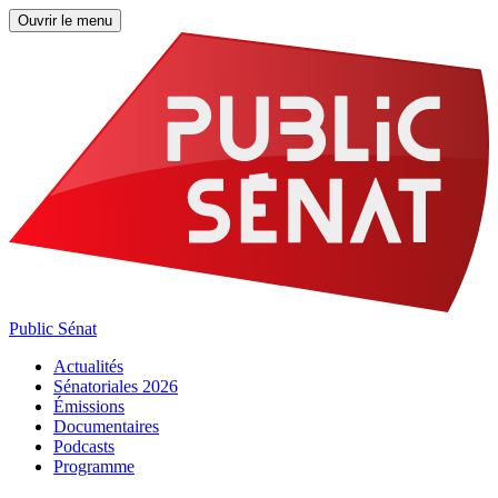
Ouvrir le menu
Public Sénat
Actualités
Sénatoriales 2026
Émissions
Documentaires
Podcasts
Programme