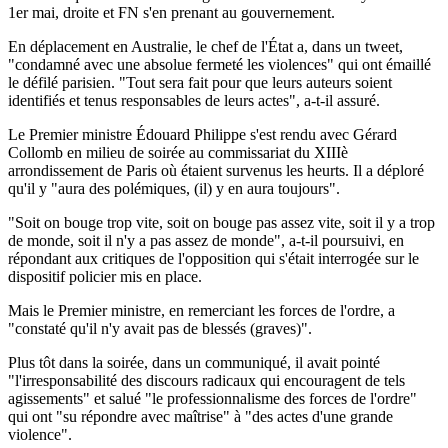
1er mai, droite et FN s'en prenant au gouvernement.
En déplacement en Australie, le chef de l'État a, dans un tweet,
"condamné avec une absolue fermeté les violences" qui ont émaillé
le défilé parisien. "Tout sera fait pour que leurs auteurs soient
identifiés et tenus responsables de leurs actes", a-t-il assuré.
Le Premier ministre Édouard Philippe s'est rendu avec Gérard
Collomb en milieu de soirée au commissariat du XIIIè
arrondissement de Paris où étaient survenus les heurts. Il a déploré
qu'il y "aura des polémiques, (il) y en aura toujours".
"Soit on bouge trop vite, soit on bouge pas assez vite, soit il y a trop
de monde, soit il n'y a pas assez de monde", a-t-il poursuivi, en
répondant aux critiques de l'opposition qui s'était interrogée sur le
dispositif policier mis en place.
Mais le Premier ministre, en remerciant les forces de l'ordre, a
"constaté qu'il n'y avait pas de blessés (graves)".
Plus tôt dans la soirée, dans un communiqué, il avait pointé
"l'irresponsabilité des discours radicaux qui encouragent de tels
agissements" et salué "le professionnalisme des forces de l'ordre"
qui ont "su répondre avec maîtrise" à "des actes d'une grande
violence".