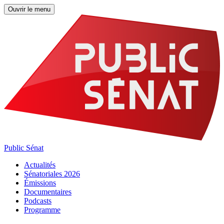
Ouvrir le menu
Public Sénat
Actualités
Sénatoriales 2026
Émissions
Documentaires
Podcasts
Programme