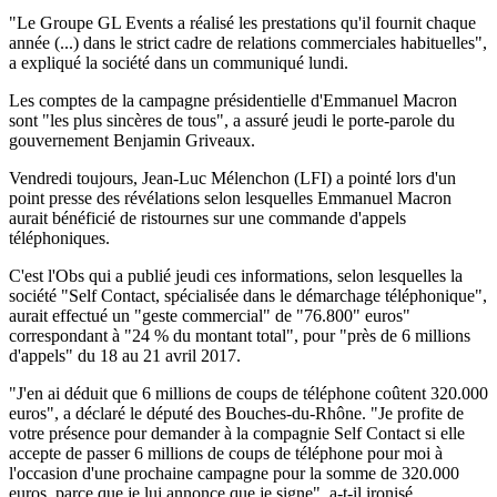
"Le Groupe GL Events a réalisé les prestations qu'il fournit chaque
année (...) dans le strict cadre de relations commerciales habituelles",
a expliqué la société dans un communiqué lundi.
Les comptes de la campagne présidentielle d'Emmanuel Macron
sont "les plus sincères de tous", a assuré jeudi le porte-parole du
gouvernement Benjamin Griveaux.
Vendredi toujours, Jean-Luc Mélenchon (LFI) a pointé lors d'un
point presse des révélations selon lesquelles Emmanuel Macron
aurait bénéficié de ristournes sur une commande d'appels
téléphoniques.
C'est l'Obs qui a publié jeudi ces informations, selon lesquelles la
société "Self Contact, spécialisée dans le démarchage téléphonique",
aurait effectué un "geste commercial" de "76.800" euros"
correspondant à "24 % du montant total", pour "près de 6 millions
d'appels" du 18 au 21 avril 2017.
"J'en ai déduit que 6 millions de coups de téléphone coûtent 320.000
euros", a déclaré le député des Bouches-du-Rhône. "Je profite de
votre présence pour demander à la compagnie Self Contact si elle
accepte de passer 6 millions de coups de téléphone pour moi à
l'occasion d'une prochaine campagne pour la somme de 320.000
euros, parce que je lui annonce que je signe", a-t-il ironisé.