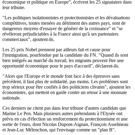
économique et politique en Europe", écrivent les 25 signataires dans
leur tribune.
"Les politiques isolationnistes et protectionnistes et les dévaluations
compétitives, toutes menées au détriment des autres pays, sont de
dangereux moyens d'essayer de générer de la croissance" et "se
révéleront préjudiciables à la France ainsi qu'à ses partenaires
commerciaux", ajoutent-ils.
Les 25 prix Nobel prennent par ailleurs fait et cause pour
l'immigration, pourfendue par la candidate du FN. "Quand ils sont
bien intégrés au marché du travail, les migrants peuvent être une
opportunité économique pour le pays d'accueil", déclarent-ils.
"Alors que l'Europe et le monde font face à des épreuves sans
précédent, il faut plus de solidarité, pas moins. Les problèmes sont
trop sérieux pour être confiés à des politiciens clivants", ajoutent les
économistes, qui mettent en garde contre un retour à une monnaie
nationale.
Ces derniers ne citent pas dans leur tribune d'autres candidats que
Marine Le Pen. Mais plusieurs autres prétendants à l'Elysée ont
prévu en cas d'élection un renforcement du protectionnisme et une
sortie de l'euro, dont Nicolas Dupont-Aignan, François Asselineau
et Jean-Luc Mélenchon, qui l'envisage comme un "plan B".