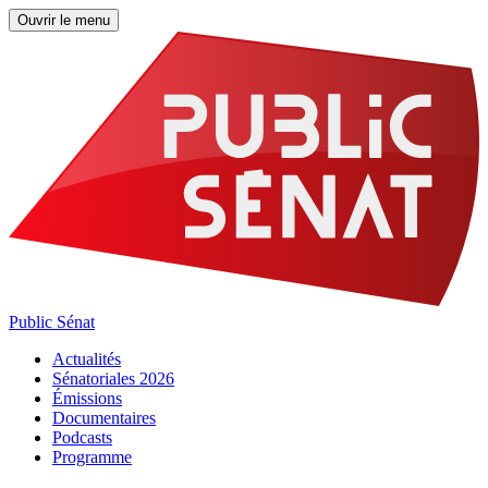
Ouvrir le menu
Public Sénat
Actualités
Sénatoriales 2026
Émissions
Documentaires
Podcasts
Programme