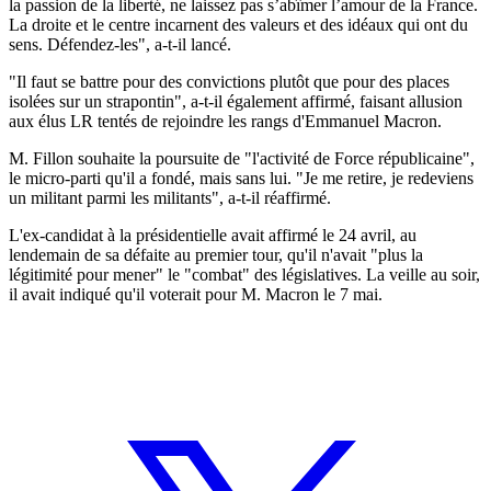
la passion de la liberté, ne laissez pas s’abîmer l’amour de la France.
La droite et le centre incarnent des valeurs et des idéaux qui ont du
sens. Défendez-les", a-t-il lancé.
"Il faut se battre pour des convictions plutôt que pour des places
isolées sur un strapontin", a-t-il également affirmé, faisant allusion
aux élus LR tentés de rejoindre les rangs d'Emmanuel Macron.
M. Fillon souhaite la poursuite de "l'activité de Force républicaine",
le micro-parti qu'il a fondé, mais sans lui. "Je me retire, je redeviens
un militant parmi les militants", a-t-il réaffirmé.
L'ex-candidat à la présidentielle avait affirmé le 24 avril, au
lendemain de sa défaite au premier tour, qu'il n'avait "plus la
légitimité pour mener" le "combat" des législatives. La veille au soir,
il avait indiqué qu'il voterait pour M. Macron le 7 mai.