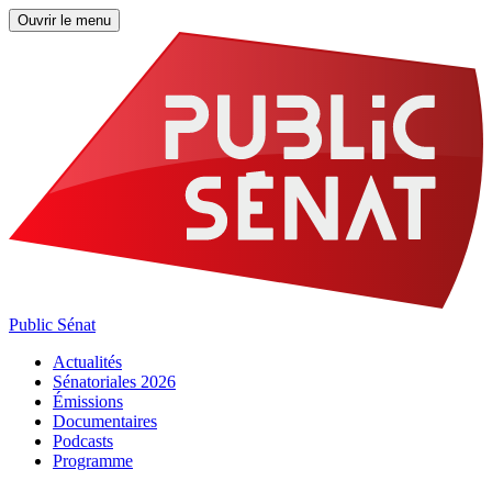
Ouvrir le menu
Public Sénat
Actualités
Sénatoriales 2026
Émissions
Documentaires
Podcasts
Programme