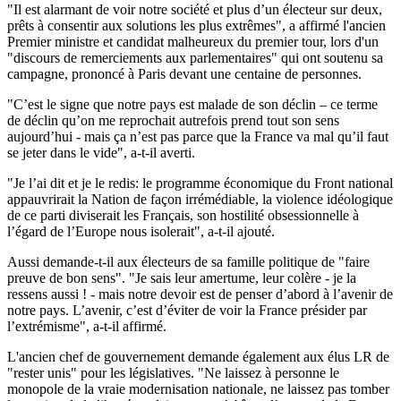
"Il est alarmant de voir notre société et plus d’un électeur sur deux,
prêts à consentir aux solutions les plus extrêmes", a affirmé l'ancien
Premier ministre et candidat malheureux du premier tour, lors d'un
"discours de remerciements aux parlementaires" qui ont soutenu sa
campagne, prononcé à Paris devant une centaine de personnes.
"C’est le signe que notre pays est malade de son déclin – ce terme
de déclin qu’on me reprochait autrefois prend tout son sens
aujourd’hui - mais ça n’est pas parce que la France va mal qu’il faut
se jeter dans le vide", a-t-il averti.
"Je l’ai dit et je le redis: le programme économique du Front national
appauvrirait la Nation de façon irrémédiable, la violence idéologique
de ce parti diviserait les Français, son hostilité obsessionnelle à
l’égard de l’Europe nous isolerait", a-t-il ajouté.
Aussi demande-t-il aux électeurs de sa famille politique de "faire
preuve de bon sens". "Je sais leur amertume, leur colère - je la
ressens aussi ! - mais notre devoir est de penser d’abord à l’avenir de
notre pays. L’avenir, c’est d’éviter de voir la France présider par
l’extrémisme", a-t-il affirmé.
L'ancien chef de gouvernement demande également aux élus LR de
"rester unis" pour les législatives. "Ne laissez à personne le
monopole de la vraie modernisation nationale, ne laissez pas tomber