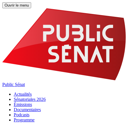
Ouvrir le menu
Public Sénat
Actualités
Sénatoriales 2026
Émissions
Documentaires
Podcasts
Programme