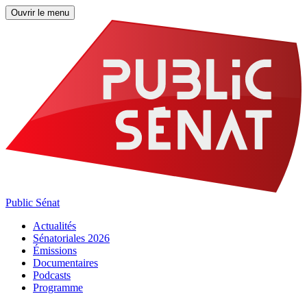
Ouvrir le menu
Public Sénat
Actualités
Sénatoriales 2026
Émissions
Documentaires
Podcasts
Programme