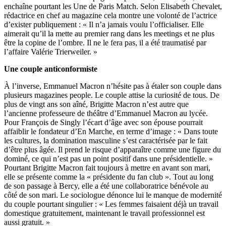
enchaîne pourtant les Une de Paris Match. Selon Elisabeth Chevalet,
rédactrice en chef au magazine cela montre une volonté de l’actrice
d’exister publiquement : « Il n’a jamais voulu l’officialiser. Elle
aimerait qu’il la mette au premier rang dans les meetings et ne plus
être la copine de l’ombre. Il ne le fera pas, il a été traumatisé par
l’affaire Valérie Trierweiler. »
Une couple anticonformiste
À l’inverse, Emmanuel Macron n’hésite pas à étaler son couple dans
plusieurs magazines people. Le couple attise la curiosité de tous. De
plus de vingt ans son aîné, Brigitte Macron n’est autre que
l’ancienne professeure de théâtre d’Emmanuel Macron au lycée.
Pour François de Singly l’écart d’âge avec son épouse pourrait
affaiblir le fondateur d’En Marche, en terme d’image : « Dans toute
les cultures, la domination masculine s’est caractérisée par le fait
d’être plus âgée. Il prend le risque d’apparaître comme une figure du
dominé, ce qui n’est pas un point positif dans une présidentielle. »
Pourtant Brigitte Macron fait toujours à mettre en avant son mari,
elle se présente comme la « présidente du fan club ». Tout au long
de son passage à Bercy, elle a été une collaboratrice bénévole au
côté de son mari. Le sociologue dénonce lui le manque de modernité
du couple pourtant singulier : « Les femmes faisaient déjà un travail
domestique gratuitement, maintenant le travail professionnel est
aussi gratuit. »