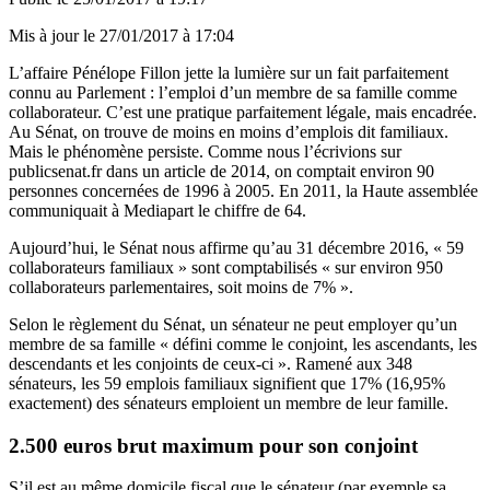
Mis à jour le
27/01/2017 à 17:04
L’affaire
Pénélope Fillon
jette la lumière sur un fait parfaitement
connu au Parlement : l’emploi d’un membre de sa famille comme
collaborateur. C’est une pratique parfaitement légale, mais encadrée.
Au Sénat, on trouve de moins en moins d’emplois dit familiaux.
Mais le phénomène persiste. Comme nous l’écrivions sur
publicsenat.fr dans
un article de 2014
, on comptait environ 90
personnes concernées de 1996 à 2005. En 2011, la Haute assemblée
communiquait à Mediapart le chiffre de 64.
Aujourd’hui, le Sénat nous affirme qu’au 31 décembre 2016, « 59
collaborateurs familiaux » sont comptabilisés « sur environ 950
collaborateurs parlementaires, soit moins de 7% ».
Selon le règlement du Sénat, un sénateur ne peut employer qu’un
membre de sa famille « défini comme le conjoint, les ascendants, les
descendants et les conjoints de ceux-ci ». Ramené aux 348
sénateurs, les 59 emplois familiaux signifient que 17% (16,95%
exactement) des sénateurs emploient un membre de leur famille.
2.500 euros brut maximum pour son conjoint
S’il est au même domicile fiscal que le sénateur (par exemple sa