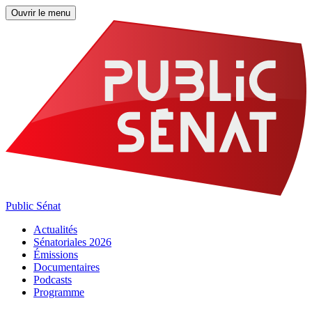
Ouvrir le menu
Public Sénat
Actualités
Sénatoriales 2026
Émissions
Documentaires
Podcasts
Programme