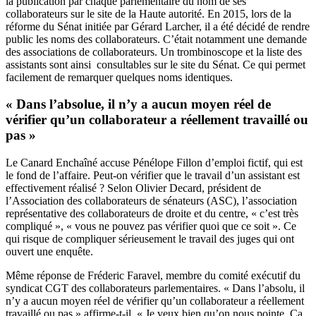
la publication par chaque parlementaire du nom de ses
collaborateurs sur le site de la Haute autorité. En 2015, lors de la
réforme du Sénat initiée par Gérard Larcher, il a été décidé de rendre
public les noms des collaborateurs. C’était notamment une demande
des associations de collaborateurs. Un
trombinoscope
et
la liste des
assistants
sont ainsi consultables sur le site du Sénat. Ce qui permet
facilement de remarquer quelques noms identiques.
« Dans l’absolue, il n’y a aucun moyen réel de
vérifier qu’un collaborateur a réellement travaillé ou
pas »
Le Canard Enchaîné accuse Pénélope Fillon d’emploi fictif, qui est
le fond de l’affaire. Peut-on vérifier que le travail d’un assistant est
effectivement réalisé ? Selon Olivier Decard, président de
l’Association des collaborateurs de sénateurs (ASC), l’association
représentative des collaborateurs de droite et du centre, « c’est très
compliqué », « vous ne pouvez pas vérifier quoi que ce soit ». Ce
qui risque de compliquer sérieusement le travail des juges qui ont
ouvert une enquête.
Même réponse de Fréderic Faravel, membre du comité exécutif du
syndicat CGT des collaborateurs parlementaires. « Dans l’absolu, il
n’y a aucun moyen réel de vérifier qu’un collaborateur a réellement
travaillé ou pas » affirme-t-il. « Je veux bien qu’on nous pointe. Ça