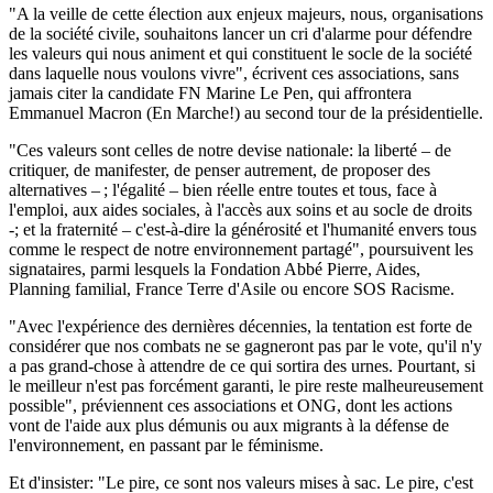
"A la veille de cette élection aux enjeux majeurs, nous, organisations
de la société civile, souhaitons lancer un cri d'alarme pour défendre
les valeurs qui nous animent et qui constituent le socle de la société
dans laquelle nous voulons vivre", écrivent ces associations, sans
jamais citer la candidate FN Marine Le Pen, qui affrontera
Emmanuel Macron (En Marche!) au second tour de la présidentielle.
"Ces valeurs sont celles de notre devise nationale: la liberté – de
critiquer, de manifester, de penser autrement, de proposer des
alternatives – ; l'égalité – bien réelle entre toutes et tous, face à
l'emploi, aux aides sociales, à l'accès aux soins et au socle de droits
-; et la fraternité – c'est-à-dire la générosité et l'humanité envers tous
comme le respect de notre environnement partagé", poursuivent les
signataires, parmi lesquels la Fondation Abbé Pierre, Aides,
Planning familial, France Terre d'Asile ou encore SOS Racisme.
"Avec l'expérience des dernières décennies, la tentation est forte de
considérer que nos combats ne se gagneront pas par le vote, qu'il n'y
a pas grand-chose à attendre de ce qui sortira des urnes. Pourtant, si
le meilleur n'est pas forcément garanti, le pire reste malheureusement
possible", préviennent ces associations et ONG, dont les actions
vont de l'aide aux plus démunis ou aux migrants à la défense de
l'environnement, en passant par le féminisme.
Et d'insister: "Le pire, ce sont nos valeurs mises à sac. Le pire, c'est