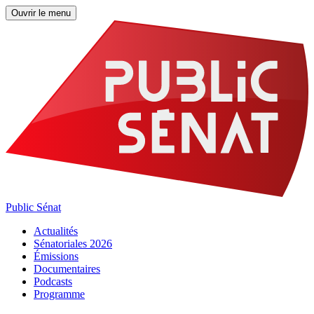
Ouvrir le menu
Public Sénat
Actualités
Sénatoriales 2026
Émissions
Documentaires
Podcasts
Programme