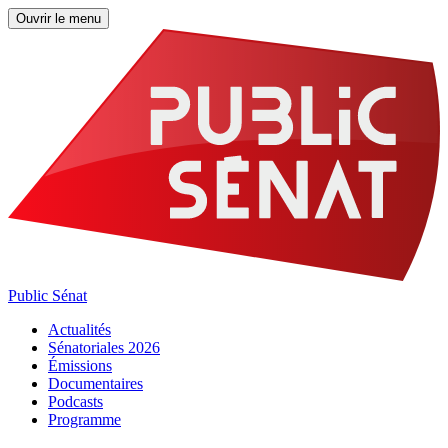
Ouvrir le menu
Public Sénat
Actualités
Sénatoriales 2026
Émissions
Documentaires
Podcasts
Programme