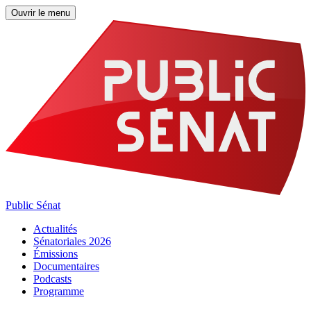
Ouvrir le menu
Public Sénat
Actualités
Sénatoriales 2026
Émissions
Documentaires
Podcasts
Programme