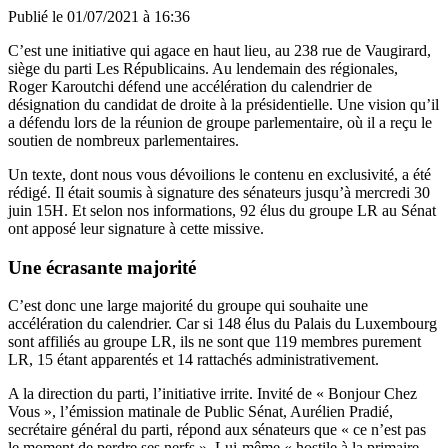
Publié le
01/07/2021 à 16:36
C’est une initiative qui agace en haut lieu, au 238 rue de Vaugirard,
siège du parti Les Républicains. Au lendemain des régionales,
Roger Karoutchi défend une accélération du calendrier
de
désignation du candidat de droite à la présidentielle. Une vision qu’il
a défendu lors de la réunion de groupe parlementaire, où il a reçu le
soutien de nombreux parlementaires.
Un texte,
dont nous vous dévoilions le contenu en exclusivité
, a été
rédigé. Il était soumis à signature des sénateurs jusqu’à mercredi 30
juin 15H. Et selon nos informations, 92 élus du groupe LR au Sénat
ont apposé leur signature à cette missive.
Une écrasante majorité
C’est donc une large majorité du groupe qui souhaite une
accélération du calendrier. Car si
148 élus du Palais du Luxembourg
sont affiliés au groupe LR
, ils ne sont que 119 membres purement
LR, 15 étant apparentés et 14 rattachés administrativement.
A la direction du parti, l’initiative irrite. Invité de « Bonjour Chez
Vous », l’émission matinale de Public Sénat
, Aurélien Pradié,
secrétaire général du parti, répond aux sénateurs que « ce n’est pas
le moment de perdre ses nerfs ».
Lui-même « hostile à la primaire,