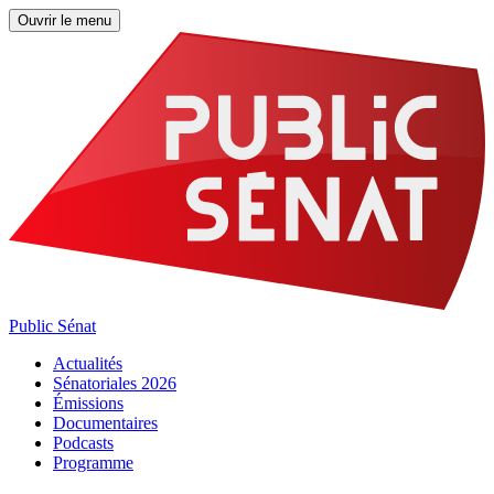
Ouvrir le menu
Public Sénat
Actualités
Sénatoriales 2026
Émissions
Documentaires
Podcasts
Programme