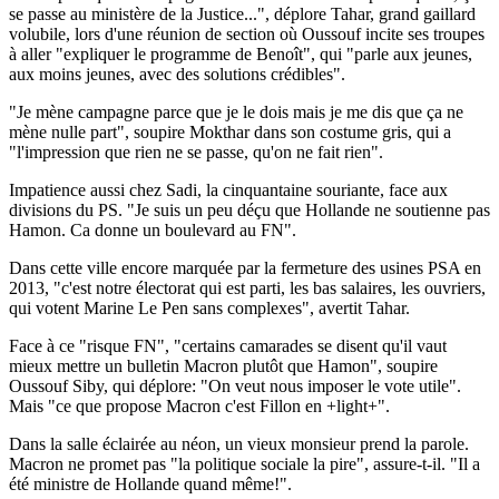
se passe au ministère de la Justice...", déplore Tahar, grand gaillard
volubile, lors d'une réunion de section où Oussouf incite ses troupes
à aller "expliquer le programme de Benoît", qui "parle aux jeunes,
aux moins jeunes, avec des solutions crédibles".
"Je mène campagne parce que je le dois mais je me dis que ça ne
mène nulle part", soupire Mokthar dans son costume gris, qui a
"l'impression que rien ne se passe, qu'on ne fait rien".
Impatience aussi chez Sadi, la cinquantaine souriante, face aux
divisions du PS. "Je suis un peu déçu que Hollande ne soutienne pas
Hamon. Ca donne un boulevard au FN".
Dans cette ville encore marquée par la fermeture des usines PSA en
2013, "c'est notre électorat qui est parti, les bas salaires, les ouvriers,
qui votent Marine Le Pen sans complexes", avertit Tahar.
Face à ce "risque FN", "certains camarades se disent qu'il vaut
mieux mettre un bulletin Macron plutôt que Hamon", soupire
Oussouf Siby, qui déplore: "On veut nous imposer le vote utile".
Mais "ce que propose Macron c'est Fillon en +light+".
Dans la salle éclairée au néon, un vieux monsieur prend la parole.
Macron ne promet pas "la politique sociale la pire", assure-t-il. "Il a
été ministre de Hollande quand même!".