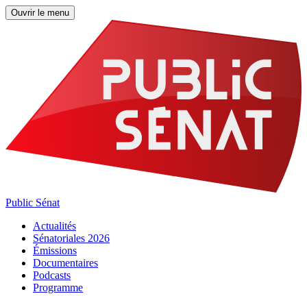
Ouvrir le menu
Public Sénat
Actualités
Sénatoriales 2026
Émissions
Documentaires
Podcasts
Programme