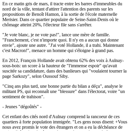
En ce matin gris de mars, il tracte entre les barres d'immeubles du
nord de la ville, tentant d'attirer l'attention des parents sur les
propositions de Benoît Hamon, à la sortie de l'école maternelle
Merisier. Dans ce quartier populaire de Seine-Saint-Denis où le
chômage atteint 20%, l'électeur file sans s'arrêter.
"Je vote blanc, je ne vote pas!", lance une mère de famille.
"Franchement, c'est n'importe quoi. Il n'y en a aucun qui donne
envie", ajoute une autre. "J'ai voté Hollande, il a trahi. Maintenant
c'est Macron!", menace un homme qui s'éloigne à grand pas.
En 2012, François Hollande avait obtenu 62% des voix à Aulnay-
sous-bois: un score à la hauteur de "l'immense espoir" qu'avait
suscitée sa candidature, dans des banlieues qui "voulaient tourner la
page Sarkozy", selon Oussouf Siby.
"Cinq ans plus tard, une bonne partie du bilan a déçu", analyse le
militant PS, qui reconnaît une "blessure" dans l'électorat, voire "un
sentiment de trahison".
- Jeunes "dégoûtés" -
Cet enfant des cités nord d'Aulnay comprend la rancoeur de ces
quartiers à forte population immigrée. "Les gens nous disent: +Vous
nous avez promis le vote des étrangers et on a eu la déchéance de