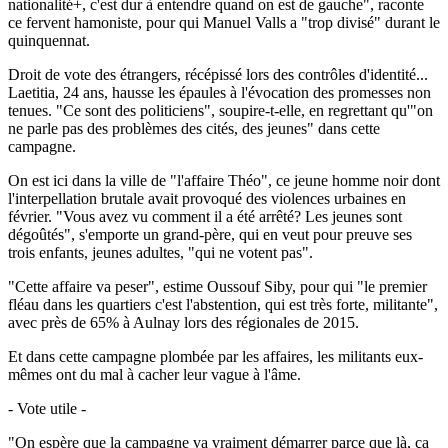
nationalité+, c'est dur à entendre quand on est de gauche", raconte
ce fervent hamoniste, pour qui Manuel Valls a "trop divisé" durant le
quinquennat.
Droit de vote des étrangers, récépissé lors des contrôles d'identité...
Laetitia, 24 ans, hausse les épaules à l'évocation des promesses non
tenues. "Ce sont des politiciens", soupire-t-elle, en regrettant qu'"on
ne parle pas des problèmes des cités, des jeunes" dans cette
campagne.
On est ici dans la ville de "l'affaire Théo", ce jeune homme noir dont
l'interpellation brutale avait provoqué des violences urbaines en
février. "Vous avez vu comment il a été arrêté? Les jeunes sont
dégoûtés", s'emporte un grand-père, qui en veut pour preuve ses
trois enfants, jeunes adultes, "qui ne votent pas".
"Cette affaire va peser", estime Oussouf Siby, pour qui "le premier
fléau dans les quartiers c'est l'abstention, qui est très forte, militante",
avec près de 65% à Aulnay lors des régionales de 2015.
Et dans cette campagne plombée par les affaires, les militants eux-
mêmes ont du mal à cacher leur vague à l'âme.
- Vote utile -
"On espère que la campagne va vraiment démarrer parce que là, ça