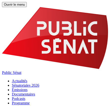
Ouvrir le menu
Public Sénat
Actualités
Sénatoriales 2026
Émissions
Documentaires
Podcasts
Programme