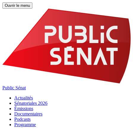
Ouvrir le menu
Public Sénat
Actualités
Sénatoriales 2026
Émissions
Documentaires
Podcasts
Programme