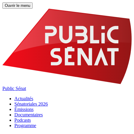
Ouvrir le menu
Public Sénat
Actualités
Sénatoriales 2026
Émissions
Documentaires
Podcasts
Programme