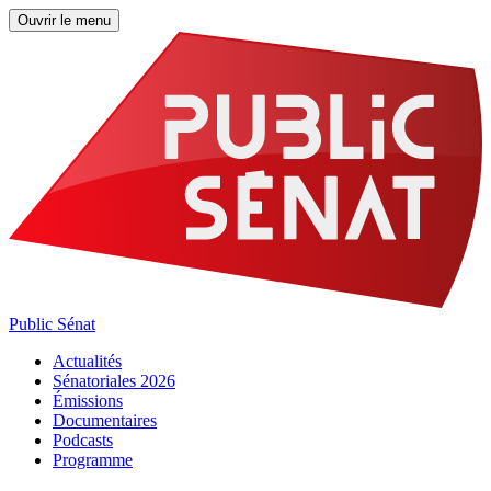
Ouvrir le menu
Public Sénat
Actualités
Sénatoriales 2026
Émissions
Documentaires
Podcasts
Programme