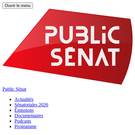
Ouvrir le menu
Public Sénat
Actualités
Sénatoriales 2026
Émissions
Documentaires
Podcasts
Programme