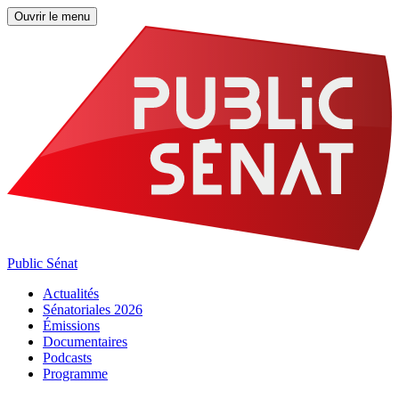
Ouvrir le menu
Public Sénat
Actualités
Sénatoriales 2026
Émissions
Documentaires
Podcasts
Programme