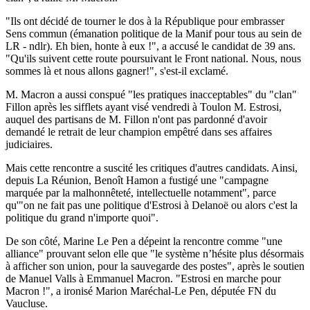
"Ils ont décidé de tourner le dos à la République pour embrasser
Sens commun (émanation politique de la Manif pour tous au sein de
LR - ndlr). Eh bien, honte à eux !", a accusé le candidat de 39 ans.
"Qu'ils suivent cette route poursuivant le Front national. Nous, nous
sommes là et nous allons gagner!", s'est-il exclamé.
M. Macron a aussi conspué "les pratiques inacceptables" du "clan"
Fillon après les sifflets ayant visé vendredi à Toulon M. Estrosi,
auquel des partisans de M. Fillon n'ont pas pardonné d'avoir
demandé le retrait de leur champion empêtré dans ses affaires
judiciaires.
Mais cette rencontre a suscité les critiques d'autres candidats. Ainsi,
depuis La Réunion, Benoît Hamon a fustigé une "campagne
marquée par la malhonnêteté, intellectuelle notamment", parce
qu'"on ne fait pas une politique d'Estrosi à Delanoë ou alors c'est la
politique du grand n'importe quoi".
De son côté, Marine Le Pen a dépeint la rencontre comme "une
alliance" prouvant selon elle que "le système n’hésite plus désormais
à afficher son union, pour la sauvegarde des postes", après le soutien
de Manuel Valls à Emmanuel Macron. "Estrosi en marche pour
Macron !", a ironisé Marion Maréchal-Le Pen, députée FN du
Vaucluse.