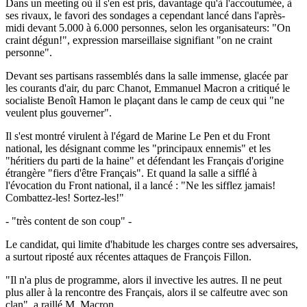
Dans un meeting où il s'en est pris, davantage qu'à l'accoutumée, à
ses rivaux, le favori des sondages a cependant lancé dans l'après-
midi devant 5.000 à 6.000 personnes, selon les organisateurs: "On
craint dégun!", expression marseillaise signifiant "on ne craint
personne".
Devant ses partisans rassemblés dans la salle immense, glacée par
les courants d'air, du parc Chanot, Emmanuel Macron a critiqué le
socialiste Benoît Hamon le plaçant dans le camp de ceux qui "ne
veulent plus gouverner".
Il s'est montré virulent à l'égard de Marine Le Pen et du Front
national, les désignant comme les "principaux ennemis" et les
"héritiers du parti de la haine" et défendant les Français d'origine
étrangère "fiers d'être Français". Et quand la salle a sifflé à
l'évocation du Front national, il a lancé : "Ne les sifflez jamais!
Combattez-les! Sortez-les!"
- "très content de son coup" -
Le candidat, qui limite d'habitude les charges contre ses adversaires,
a surtout riposté aux récentes attaques de François Fillon.
"Il n'a plus de programme, alors il invective les autres. Il ne peut
plus aller à la rencontre des Français, alors il se calfeutre avec son
clan", a raillé M. Macron.