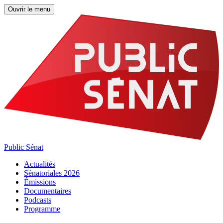
Ouvrir le menu
Public Sénat
Actualités
Sénatoriales 2026
Émissions
Documentaires
Podcasts
Programme