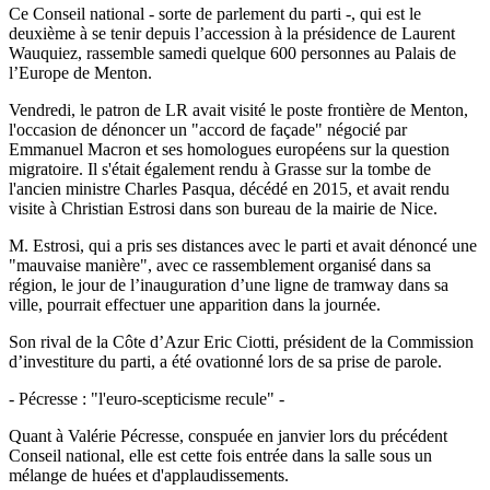
Ce Conseil national - sorte de parlement du parti -, qui est le
deuxième à se tenir depuis l’accession à la présidence de Laurent
Wauquiez, rassemble samedi quelque 600 personnes au Palais de
l’Europe de Menton.
Vendredi, le patron de LR avait visité le poste frontière de Menton,
l'occasion de dénoncer un "accord de façade" négocié par
Emmanuel Macron et ses homologues européens sur la question
migratoire. Il s'était également rendu à Grasse sur la tombe de
l'ancien ministre Charles Pasqua, décédé en 2015, et avait rendu
visite à Christian Estrosi dans son bureau de la mairie de Nice.
M. Estrosi, qui a pris ses distances avec le parti et avait dénoncé une
"mauvaise manière", avec ce rassemblement organisé dans sa
région, le jour de l’inauguration d’une ligne de tramway dans sa
ville, pourrait effectuer une apparition dans la journée.
Son rival de la Côte d’Azur Eric Ciotti, président de la Commission
d’investiture du parti, a été ovationné lors de sa prise de parole.
- Pécresse : "l'euro-scepticisme recule" -
Quant à Valérie Pécresse, conspuée en janvier lors du précédent
Conseil national, elle est cette fois entrée dans la salle sous un
mélange de huées et d'applaudissements.