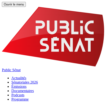
Ouvrir le menu
Public Sénat
Actualités
Sénatoriales 2026
Émissions
Documentaires
Podcasts
Programme