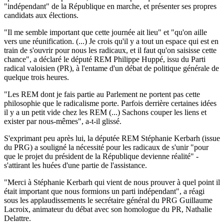
"indépendant" de la République en marche, et présenter ses propres
candidats aux élections.
"Il me semble important que cette journée ait lieu" et "qu'on aille
vers une réunification. (...) Je crois qu'il y a tout un espace qui est en
train de s'ouvrir pour nous les radicaux, et il faut qu'on saisisse cette
chance", a déclaré le député REM Philippe Huppé, issu du Parti
radical valoisien (PR), à l'entame d'un débat de politique générale de
quelque trois heures.
"Les REM dont je fais partie au Parlement ne portent pas cette
philosophie que le radicalisme porte. Parfois derrière certaines idées
il y a un petit vide chez les REM (...) Sachons couper les liens et
exister par nous-mêmes", a-t-il glissé.
S'exprimant peu après lui, la députée REM Stéphanie Kerbarh (issue
du PRG) a souligné la nécessité pour les radicaux de s'unir "pour
que le projet du président de la République devienne réalité" -
s'attirant les huées d'une partie de l'assistance.
"Merci à Stéphanie Kerbarh qui vient de nous prouver à quel point il
était important que nous formions un parti indépendant", a réagi
sous les applaudissements le secrétaire général du PRG Guillaume
Lacroix, animateur du débat avec son homologue du PR, Nathalie
Delattre.