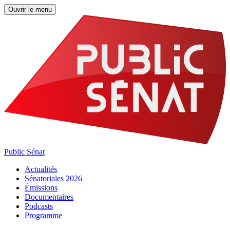
Ouvrir le menu
Public Sénat
Actualités
Sénatoriales 2026
Émissions
Documentaires
Podcasts
Programme