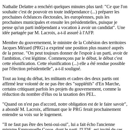
Nathalie Delattre a renchéri quelques minutes plus tard: "Ce que l'on
souhaite c'est de pouvoir en toute indépendance (...) préparer les
prochaines échéances électorales, les européennes, puis les
prochaines municipales et ensuite les présidentielles, puisque je
pense qu'un parti indépendant a vocation à avoir un candidat". Une
idée partagée par M. Lacroix, a-t-il assuré à l'AFP.
Membre du gouvernement, le ministre de la Cohésion des territoires
Jacques Mézard (PRG) a exprimé une position plus nuancé auprès
de la presse. "On peut toujours donner de l'espoir à un parti, avoir de
l'ambition, c'est légitime. Commençons par le début, le début c'est
cette réunification. Cette réunification (...) elle a été rendue possible
par l'élection présidentielle", a-t-il souligné.
Tout au long du débat, les militants et cadres des deux partis ont
affirmé leur volonté de ne pas être des "supplétifs" d'En Marche,
certains critiquant parfois les projets du gouvernement, comme la
réduction du nombre d'élus ou la taxation des PEL.
"Quand on n'est pas d'accord, notre obligation est de le faire savoir",
a abondé M. Lacroix, affirmant que le PRG ferait prochainement
entendre sa voix sur le logement.
"Il ne faut pas être des beni-oui-oui", lui a fait écho l'ancienne
ministre Emmanuelle Cosse, dont le parti, l'UDE, est invité de ces