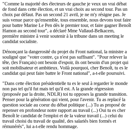
"Comme la majorité des électeurs de gauche je veux un vrai débat
de fond dans cette élection, et un vrai choix au second tour. Pas un
choix par défaut. Pas un second 21 avril, je ne m'y résigne pas. Je
suis venue parce qu'ensemble, tous ensemble, nous devons tout faire
pour battre Marine Le Pen dès le premier tour, et faire gagner Benoît
Hamon au second tour", a déclaré Mme Vallaud-Belkacem,
première ministre à venir soutenir à la tribune dans un meeting le
candidat socialiste.
Dénonçant la dangerosité du projet du Front national, la ministre a
souligné que "voter contre, ça n'est pas suffisant". "Pour relever la
tête, (les Français) ont besoin d'espoir, ils ont besoin d'un projet qui
soit mobilisateur et ambitieux. Voilà pourquoi, cher Benoît, tu es le
candidat qui peut faire battre le Front national", a-t-elle poursuivi.
"Dans cette élection présidentielle tu es le seul à regarder le monde
non pas tel qu'il fut mais tel qu'il est. A la grande régression
(proposée par la droite, NDLR) toi tu opposes la grande transition.
Penser pour la génération qui vient, pour l'avenir. Tu as replacé la
question sociale au coeur du débat politique (...) Tu as proposé de
repenser en profondeur notre rapport au travail (...) Oui tu es cher
Benoît le candidat de l'emploi et de la valeur travail (...) celui du
travail choisi du travail de qualité, des salariés bien formés et
rémunérés", lui a-t-elle rendu hommage.