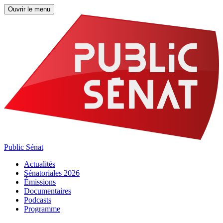
Ouvrir le menu
Public Sénat
Actualités
Sénatoriales 2026
Émissions
Documentaires
Podcasts
Programme