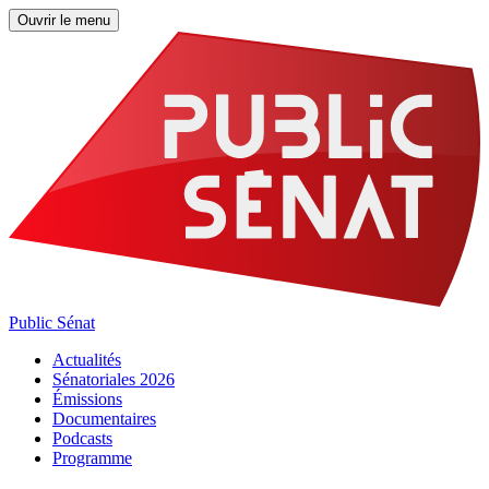
Ouvrir le menu
Public Sénat
Actualités
Sénatoriales 2026
Émissions
Documentaires
Podcasts
Programme