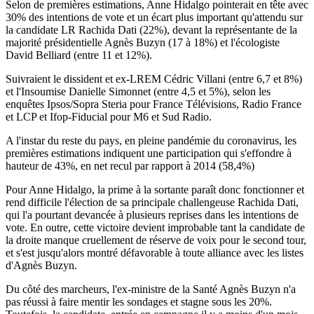
Selon de premières estimations, Anne Hidalgo pointerait en tête avec
30% des intentions de vote et un écart plus important qu'attendu sur
la candidate LR Rachida Dati (22%), devant la représentante de la
majorité présidentielle Agnès Buzyn (17 à 18%) et l'écologiste
David Belliard (entre 11 et 12%).
Suivraient le dissident et ex-LREM Cédric Villani (entre 6,7 et 8%)
et l'Insoumise Danielle Simonnet (entre 4,5 et 5%), selon les
enquêtes Ipsos/Sopra Steria pour France Télévisions, Radio France
et LCP et Ifop-Fiducial pour M6 et Sud Radio.
A l'instar du reste du pays, en pleine pandémie du coronavirus, les
premières estimations indiquent une participation qui s'effondre à
hauteur de 43%, en net recul par rapport à 2014 (58,4%)
Pour Anne Hidalgo, la prime à la sortante paraît donc fonctionner et
rend difficile l'élection de sa principale challengeuse Rachida Dati,
qui l'a pourtant devancée à plusieurs reprises dans les intentions de
vote. En outre, cette victoire devient improbable tant la candidate de
la droite manque cruellement de réserve de voix pour le second tour,
et s'est jusqu'alors montré défavorable à toute alliance avec les listes
d'Agnès Buzyn.
Du côté des marcheurs, l'ex-ministre de la Santé Agnès Buzyn n'a
pas réussi à faire mentir les sondages et stagne sous les 20%.