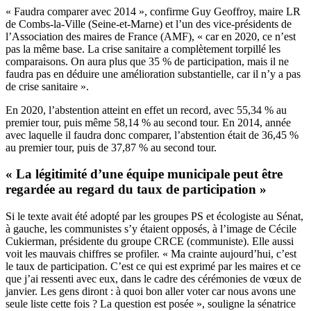
« Faudra comparer avec 2014 », confirme Guy Geoffroy, maire LR
de Combs-la-Ville (Seine-et-Marne) et l’un des vice-présidents de
l’Association des maires de France (AMF), « car en 2020, ce n’est
pas la même base. La crise sanitaire a complètement torpillé les
comparaisons. On aura plus que 35 % de participation, mais il ne
faudra pas en déduire une amélioration substantielle, car il n’y a pas
de crise sanitaire ».
En 2020, l’abstention atteint en effet un record, avec 55,34 % au
premier tour, puis même 58,14 % au second tour. En 2014, année
avec laquelle il faudra donc comparer, l’abstention était de 36,45 %
au premier tour, puis de 37,87 % au second tour.
« La légitimité d’une équipe municipale peut être
regardée au regard du taux de participation »
Si le texte avait été adopté par les groupes PS et écologiste au Sénat,
à gauche, les communistes s’y étaient opposés, à l’image de Cécile
Cukierman, présidente du groupe CRCE (communiste). Elle aussi
voit les mauvais chiffres se profiler. « Ma crainte aujourd’hui, c’est
le taux de participation. C’est ce qui est exprimé par les maires et ce
que j’ai ressenti avec eux, dans le cadre des cérémonies de vœux de
janvier. Les gens diront : à quoi bon aller voter car nous avons une
seule liste cette fois ? La question est posée », souligne la sénatrice