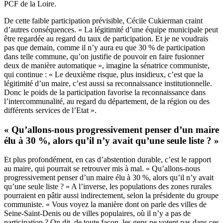
PCF de la Loire.
De cette faible participation prévisible, Cécile Cukierman craint
d’autres conséquences. « La légitimité d’une équipe municipale peut
être regardée au regard du taux de participation. Et je ne voudrais
pas que demain, comme il n’y aura eu que 30 % de participation
dans telle commune, qu’on justifie de pouvoir en faire fusionner
deux de manière automatique », imagine la sénatrice communiste,
qui continue : « Le deuxième risque, plus insidieux, c’est que la
légitimité d’un maire, c’est aussi sa reconnaissance institutionnelle.
Donc le poids de la participation favorise la reconnaissance dans
l’intercommunalité, au regard du département, de la région ou des
différents services de l’Etat ».
« Qu’allons-nous progressivement penser d’un maire
élu à 30 %, alors qu’il n’y avait qu’une seule liste ? »
Et plus profondément, en cas d’abstention durable, c’est le rapport
au maire, qui pourrait se retrouver mis à mal. « Qu’allons-nous
progressivement penser d’un maire élu à 30 %, alors qu’il n’y avait
qu’une seule liste ? » A l’inverse, les populations des zones rurales
pourraient en pâtir aussi indirectement, selon la présidente du groupe
communiste. « Vous voyez la manière dont on parle des villes de
Seine-Saint-Denis ou de villes populaires, où il n’y a pas de
participation ? On dit, de toute façon, les gens ne votent pas dans ces