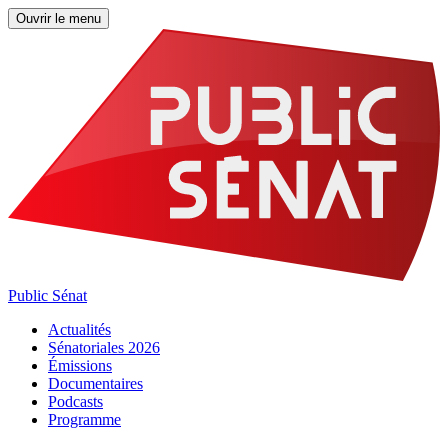
Ouvrir le menu
Public Sénat
Actualités
Sénatoriales 2026
Émissions
Documentaires
Podcasts
Programme