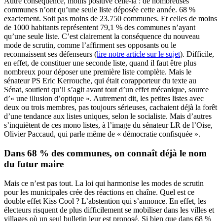
Autre conséquence, moins positive celle-là : de nombreuses
communes n’ont qu’une seule liste déposée cette année. 68 %
exactement. Soit pas moins de 23.750 communes. Et celles de moins
de 1000 habitants représentent 79,1 % des communes n’ayant
qu’une seule liste. C’est clairement la conséquence du nouveau
mode de scrutin, comme l’affirment ses opposants ou le
reconnaissent ses défenseurs (
lire notre article sur le sujet
). Difficile,
en effet, de constituer une seconde liste, quand il faut être plus
nombreux pour déposer une première liste complète. Mais le
sénateur PS Eric Kerrouche, qui était corapporteur du texte au
Sénat, soutient qu’il s’agit avant tout d’un effet mécanique, source
d’« une illusion d’optique ». Autrement dit, les petites listes avec
deux ou trois membres, pas toujours sérieuses, cachaient déjà la forêt
d’une tendance aux listes uniques, selon le socialiste. Mais d’autres
s’inquiètent de ces mono listes, à l’image du sénateur LR de l’Oise,
Olivier Paccaud, qui parle même de « démocratie confisquée ».
Dans 68 % des communes, on connaît déjà le nom
du futur maire
Mais ce n’est pas tout. La loi qui harmonise les modes de scrutin
pour les municipales crée des réactions en chaîne. Quel est ce
double effet Kiss Cool ? L’abstention qui s’annonce. En effet, les
électeurs risquent de plus difficilement se mobiliser dans les villes et
villages où un seul bulletin leur est proposé. Si bien que dans 68 %