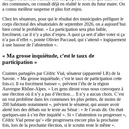
des communes, on connaît déjà en réalité le nom du futur maire. On
a connu meilleur suspense et plus fort enjeu.
Chez les sénateurs, pour qui le résultat des municipales préfigure le
corps électoral des sénatoriales de septembre 2026, on a aujourd’hui
bien cerné le problème. « La participation sera plus faible,
forcément, car il n’y a plus d’enjeu. A quoi ça sert d’aller voter si ça
n’a pas d’effet », pointe Olivier Paccaud, qui s’attend « logiquement
à une hausse de l’abstention ».
« Ma grosse inquiétude, c’est le taux de
participation »
Craintes partagées par Cédric Vial, sénateur (apparenté LR) de la
Savoie. « Ma grosse inquiétude, c’est le taux de participation cette
fois-ci. Il va forcément baisser », prévient l’élu de la région
Auvergne Rhône-Alpes. « Les gens diront vous nous convoquez à
une élection où il n’y a pas d’élection… Il n’y a aucun choix. C’est
un vrai problème dans les communes les plus petites, de moins de
200 habitants notamment », prévient le sénateur, qui assure avoir
alerté lors des débats sur le texte au Sénat : « Je l’avais dit. On était
quelques-uns à s’en être inquiété ». Si « l’abstention va progresser »,
Cédric Vial pense qu’« elle progressera encore plus la prochaine
fois, lors de la prochaine élection, si le scrutin reste le même ».