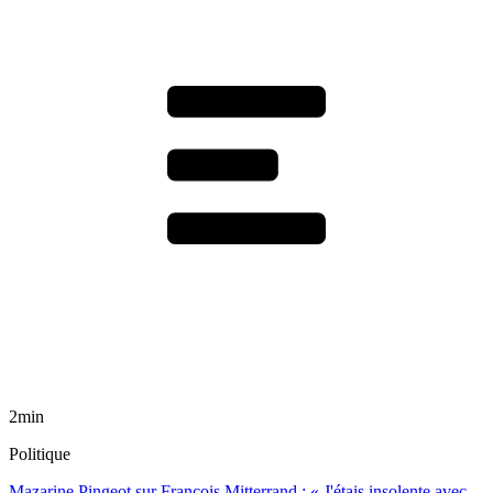
2min
Politique
Mazarine Pingeot sur François Mitterrand : « J'étais insolente avec