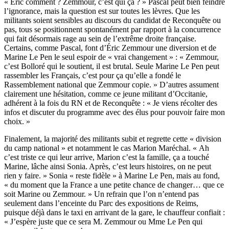
« Éric comment ? Zemmour, c’est qui ça ? » Pascal peut bien feindre
l’ignorance, mais la question est sur toutes les lèvres. Que les
militants soient sensibles au discours du candidat de Reconquête ou
pas, tous se positionnent spontanément par rapport à la concurrence
qui fait désormais rage au sein de l’extrême droite française.
Certains, comme Pascal, font d’Éric Zemmour une diversion et de
Marine Le Pen le seul espoir de « vrai changement » : « Zemmour,
c’est Bolloré qui le soutient, il est brutal. Seule Marine Le Pen peut
rassembler les Français, c’est pour ça qu’elle a fondé le
Rassemblement national que Zemmour copie. » D’autres assument
clairement une hésitation, comme ce jeune militant d’Occitanie,
adhérent à la fois du RN et de Reconquête : « Je viens récolter des
infos et discuter du programme avec des élus pour pouvoir faire mon
choix. »
Finalement, la majorité des militants subit et regrette cette « division
du camp national » et notamment le cas Marion Maréchal. « Ah
c’est triste ce qui leur arrive, Marion c’est la famille, ça a touché
Marine, lâche ainsi Sonia. Après, c’est leurs histoires, on ne peut
rien y faire. » Sonia « reste fidèle » à Marine Le Pen, mais au fond,
« du moment que la France a une petite chance de changer… que ce
soit Marine ou Zemmour. » Un refrain que l’on n’entend pas
seulement dans l’enceinte du Parc des expositions de Reims,
puisque déjà dans le taxi en arrivant de la gare, le chauffeur confiait :
« J’espère juste que ce sera M. Zemmour ou Mme Le Pen qui