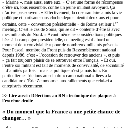
« Marine », mais aussi entre eux. « C’est une forme de récompense
d’être ici, tous ensemble, confie un jeune militant savoyard. Ça
n’arrive pas souvent. » Effectivement, la crise sanitaire a mis la vie
politique et partisane sous cloche depuis bientôt deux ans et pour
er
certains, cette « convention présidentielle » de Reims est leur 1
meeting. C’est le cas de Sonia, qui se dit « contente d’être là avec
mes militants du Nord. » Avant même les considérations politiques
liées à la campagne présidentielle, ce meeting est d’abord un
moment de « convivialité » pour de nombreux militants présents.
Pour Pascal, membre du Front puis du Rassemblement national
depuis 1986, c’est « l’occasion de retrouver des anciens », et puis
« ça fait toujours plaisir de se retrouver entre Français. » Et oui,
l’entre-soi militant est fait de moments de convivialité, de sociabilité
– d’amitiés parfois – mais la politique n’est jamais loin. En
particulier les frictions au sein du « camp national » liées à la
candidature d’Éric Zemmour et aux ralliements que celui-ci a
enregistrés récemment.
>> Lire aussi :
Défections au RN : tectonique des plaques à
l’extrême droite
« Du moment que la France a une petite chance de
changer… »