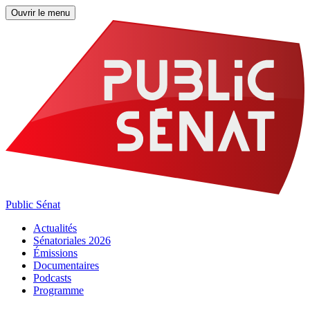
Ouvrir le menu
Public Sénat
Actualités
Sénatoriales 2026
Émissions
Documentaires
Podcasts
Programme