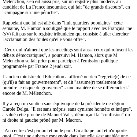
Mélenchon, s'en est aussi pris, sur un registre plus modéré, au
candidat de La France insoumise, qui fait "de grands discours", en
"campagne sur une péniche".
Rappelant que lui est allé dans "huit quartiers populaires" cette
semaine, M. Hamon a souligné que le rapport avec les Français "ne
(s'y) fait pas sur le registre tribunicien qui consiste à aller chercher
l'acclamation des foules qu'elle vous offre".
"Ceux qui n'aiment que les meetings sont aussi ceux qui refusent les
débats démocratiques", a poursuivi M. Hamon, alors que M.
Mélenchon se fait prier pour participer à l'émission politique
programmée par France 2 jeudi soir.
L'ancien ministre de l'Education a affirmé ne rien "regrette(r) de ce
(qu'il) a fait au gouvernement", et dit "assume(r) totalement de
prendre le risque de gouverner" - une manière de se différencier là
encore de M. Mélenchon.
Il y a reçu un soutien sans équivoque de la présidente de région
Carole Delga. "Il est sans mépris, sans cynisme honnête et intègre",
a salué cette proche de Manuel Valls, dénonçant la "confusion" du
ni droite ni gauche prôné par M. Macron.
"Au centre c'est partout et nulle part. On attrape tout et n'importe
quoi. C'est une auberge espagnole dans laquelle s'est attablée une