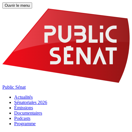
Ouvrir le menu
Public Sénat
Actualités
Sénatoriales 2026
Émissions
Documentaires
Podcasts
Programme