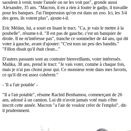
saoulent à venir, toute l'année on ne les voit pas", gronde aussi
Alexandre, 35 ans. "Macron, il en a rien à foutre le gadjo, il travaille
pour les banques. J'ai l'impression qu'on est dans un zoo. Ici, les 3/4
des gens, ils votent plus", ajoute-t-il.
Eric Médan, lui, a souri en lisant le tract. "Ca, je vais le mettre à la
poubelle", résume-t-il. "Il est pas de gauche, c'est un banquier de
droite. Il ne m'intéresse pas", tranche ce sommelier de 44 ans, qui dit
voter à gauche, avant d'ajouter: "C'est tous un peu des bandits."
"Fillon disait qu'il était clean..."
D'autres passants sont au contraire bienveillants, voire intéressés.
Malika, 38 ans, prend le tract: "Je vais voter, comme à chaque fois,
mais je n'ai pas choisi pour qui. Ce monsieur reste dans mes favoris,
ce qu'il dit est assez cohérent."
- 'Il a l'air potable' -
"Il a l'air potable", résume Rachid Benhamou, commerçant de 26
ans, adossé à un camion. Lui dit n'avoir jamais voté mais s'être
inscrit cette année. Macron "a l'air de vouloir créer de l'emploi", dit-
il prudemment.