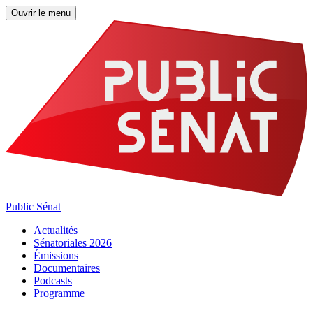
Ouvrir le menu
Public Sénat
Actualités
Sénatoriales 2026
Émissions
Documentaires
Podcasts
Programme