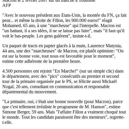
Macron le 2 février 2007 sur un marché à Toulouse
AFP
"Avec le nouveau président aux Etats-Unis, la montée du FN, ça fait
peur... et même la droite de Fillon, les 900.000 euros!" réagit
Mohamed, 65 ans, à une "marcheuse" qui l'interpelle. Macron est
"un battant, il a ses idées, il ne se laisse pas faire", mais "il faut qu'il
voit le bas-peuple. Les gens galèrent", insiste-t-il.
Un paquet de tracts en papier glacés à la main, Laurence Matynia,
44 ans, une des "marcheuses" de Macron, est plutôt optimiste: "On
est sur la bonne voie, tout nous est favorable pour le moment",
estime cette adhérente de la première heure.
4.500 personnes ont rejoint "En Marche!" (sur un simple clic) dans
le département, avec des "pics" consécutifs au premier et second
tour de la primaire organisée par le PS, se félicite aussi Mickaël
Nogal, 26 ans, consultant en communication et responsable
départemental du mouvement.
"La primaire, oui, c'était une bonne nouvelle (pour Macron), parce
que c'est tellement irréaliste le programme de M. Hamon", estime
Simone Berger, 59 ans. Mais "l'affaire Fillon a vraiment choqué tout
le monde. Tout les candidats paraissent être des menteurs", regrette-
t-elle.