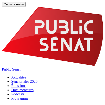
Ouvrir le menu
Public Sénat
Actualités
Sénatoriales 2026
Émissions
Documentaires
Podcasts
Programme