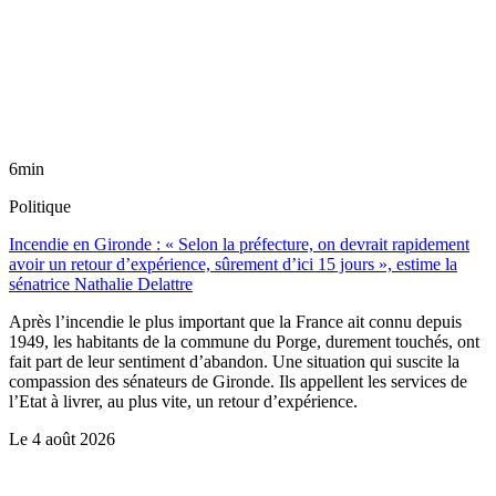
6min
Politique
Incendie en Gironde : « Selon la préfecture, on devrait rapidement
avoir un retour d’expérience, sûrement d’ici 15 jours », estime la
sénatrice Nathalie Delattre
Après l’incendie le plus important que la France ait connu depuis
1949, les habitants de la commune du Porge, durement touchés, ont
fait part de leur sentiment d’abandon. Une situation qui suscite la
compassion des sénateurs de Gironde. Ils appellent les services de
l’Etat à livrer, au plus vite, un retour d’expérience.
Le
4 août 2026