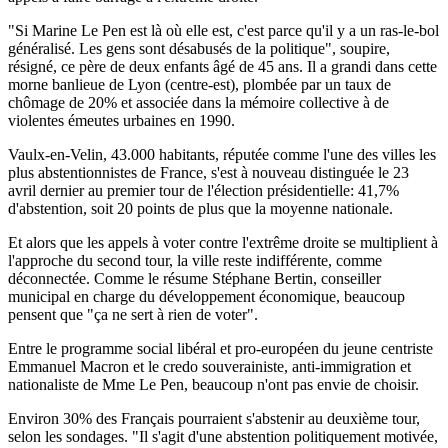
"Si Marine Le Pen est là où elle est, c'est parce qu'il y a un ras-le-bol
généralisé. Les gens sont désabusés de la politique", soupire,
résigné, ce père de deux enfants âgé de 45 ans. Il a grandi dans cette
morne banlieue de Lyon (centre-est), plombée par un taux de
chômage de 20% et associée dans la mémoire collective à de
violentes émeutes urbaines en 1990.
Vaulx-en-Velin, 43.000 habitants, réputée comme l'une des villes les
plus abstentionnistes de France, s'est à nouveau distinguée le 23
avril dernier au premier tour de l'élection présidentielle: 41,7%
d'abstention, soit 20 points de plus que la moyenne nationale.
Et alors que les appels à voter contre l'extrême droite se multiplient à
l'approche du second tour, la ville reste indifférente, comme
déconnectée. Comme le résume Stéphane Bertin, conseiller
municipal en charge du développement économique, beaucoup
pensent que "ça ne sert à rien de voter".
Entre le programme social libéral et pro-européen du jeune centriste
Emmanuel Macron et le credo souverainiste, anti-immigration et
nationaliste de Mme Le Pen, beaucoup n'ont pas envie de choisir.
Environ 30% des Français pourraient s'abstenir au deuxième tour,
selon les sondages. "Il s'agit d'une abstention politiquement motivée,