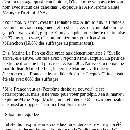
c'est un message quasiment éthique, l'électeur ne veut associer son
nom avec aucun des candidats", explique à l'AFP Jérôme Sainte-
Marie, de l'institut BVA.
"Pour moi, Macron, c'est un Hollande bis. Aujourd'hui, la France a
besoin d'un vrai changement, et c'est pas avec un candidat comme
ça qu'on va l'avoir", grogne Fanny Jacquier, une cheffe d'entreprise
de 37 ans qui a voté, elle, au premier tour, pour Jean-Luc
Mélenchon (19,6% des suffrages au premier tour).
Et si Marine Le Pen est élue grâce aux abstentionnistes ? "Si elle
arrive, elle arrive. On fera avec", répond Mme Jacquier. La peur de
l'extrême droite ne fait plus recette. En 2002, l'arrivée au deuxième
tour de Jean-Marie Le Pen, le père de Marine, avait créé un
électrochoc en France et le candidat de droite Jacques Chirac avait
été élu avec 80% des suffrages.
"Si la France veut ça (l'extrême droite au pouvoir), c'est
catastrophique, mais je ne veux plus voter par dépit. J'en ai marre",
explique Marie-Ange Michel, une retraitée de 65 ans, imperméable
elle aussi aux appels à contrer l'extrême droite.
- Situation dégradée -
L'abstention exprime une vraie lassitude, dans cette ville qui a été
depuis des décennies un laboratoire de la "politique de la ville"