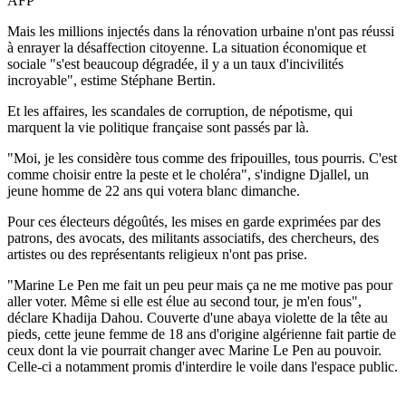
AFP
Mais les millions injectés dans la rénovation urbaine n'ont pas réussi
à enrayer la désaffection citoyenne. La situation économique et
sociale "s'est beaucoup dégradée, il y a un taux d'incivilités
incroyable", estime Stéphane Bertin.
Et les affaires, les scandales de corruption, de népotisme, qui
marquent la vie politique française sont passés par là.
"Moi, je les considère tous comme des fripouilles, tous pourris. C'est
comme choisir entre la peste et le choléra", s'indigne Djallel, un
jeune homme de 22 ans qui votera blanc dimanche.
Pour ces électeurs dégoûtés, les mises en garde exprimées par des
patrons, des avocats, des militants associatifs, des chercheurs, des
artistes ou des représentants religieux n'ont pas prise.
"Marine Le Pen me fait un peu peur mais ça ne me motive pas pour
aller voter. Même si elle est élue au second tour, je m'en fous",
déclare Khadija Dahou. Couverte d'une abaya violette de la tête au
pieds, cette jeune femme de 18 ans d'origine algérienne fait partie de
ceux dont la vie pourrait changer avec Marine Le Pen au pouvoir.
Celle-ci a notamment promis d'interdire le voile dans l'espace public.