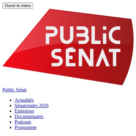
Ouvrir le menu
Public Sénat
Actualités
Sénatoriales 2026
Émissions
Documentaires
Podcasts
Programme