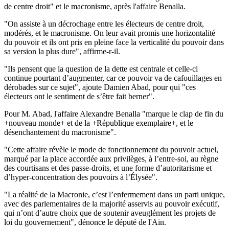
de centre droit" et le macronisme, après l'affaire Benalla.
"On assiste à un décrochage entre les électeurs de centre droit,
modérés, et le macronisme. On leur avait promis une horizontalité
du pouvoir et ils ont pris en pleine face la verticalité du pouvoir dans
sa version la plus dure", affirme-r-il.
"Ils pensent que la question de la dette est centrale et celle-ci
continue pourtant d’augmenter, car ce pouvoir va de cafouillages en
dérobades sur ce sujet", ajoute Damien Abad, pour qui "ces
électeurs ont le sentiment de s’être fait berner".
Pour M. Abad, l'affaire Alexandre Benalla "marque le clap de fin du
+nouveau monde+ et de la +République exemplaire+, et le
désenchantement du macronisme".
"Cette affaire révèle le mode de fonctionnement du pouvoir actuel,
marqué par la place accordée aux privilèges, à l’entre-soi, au règne
des courtisans et des passe-droits, et une forme d’autoritarisme et
d’hyper-concentration des pouvoirs à l’Élysée".
"La réalité de la Macronie, c’est l’enfermement dans un parti unique,
avec des parlementaires de la majorité asservis au pouvoir exécutif,
qui n’ont d’autre choix que de soutenir aveuglément les projets de
loi du gouvernement", dénonce le député de l'Ain.