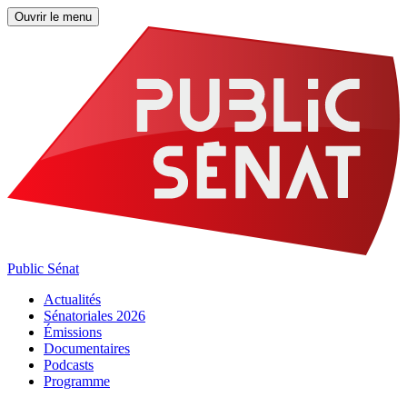
Ouvrir le menu
Public Sénat
Actualités
Sénatoriales 2026
Émissions
Documentaires
Podcasts
Programme