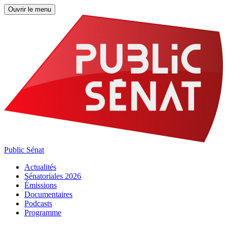
Ouvrir le menu
Public Sénat
Actualités
Sénatoriales 2026
Émissions
Documentaires
Podcasts
Programme