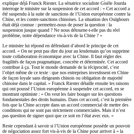
explique déjà Franck Riester. La sénatrice socialiste Gisèle Jourda
interroge le ministre sur la suspension de cet accord : « Cet accord a
été suspendu à la suite de sanctions de l’Union européenne contre la
Chine, et les contre-sanctions chinoises. La situation des Ouïghours
était déjà connue : permettez-nous de poser la question : la
suspension jusque quand ? Ne nous détourne-t-elle pas du réel
problème, notre dépendance vis-à-vis de la Chine ? »
Le ministre lui répond en défendant d’abord le principe de cet
accord. « On ne peut pas dire du jour au lendemain qu’on supprime
toute collaboration économique avec la Chine. Il faut régler des
fragilités de façon pragmatique, concrète et déterminée. Cet accord
contribue à ça. Tout le monde demande de la réciprocité, c’est
l’objet même de ce texte : que nos entreprises investissent en Chine
de façon loyale sans dirigeants chinois ou obligation de majorité
chinoise dans le capital. » Franck Riester détaille ensuite les raisons
qui ont poussé l’Union européenne à suspendre cet accord, en se
montrant optimiste : « On veut les faire bouger sur les questions
fondamentales des droits humains. Dans cet accord, c’est la première
fois que la Chine accepte dans un accord commercial de mettre des
conditions qui ne sont pas strictement commerciales. Mais il n’est
pas question de signer quoi que ce soit en l’état avec eux. »
Reste cependant à savoir si l’Union européenne possède un pouvoir
de négociation assez fort vis-à-vis de la Chine pour arriver à « la