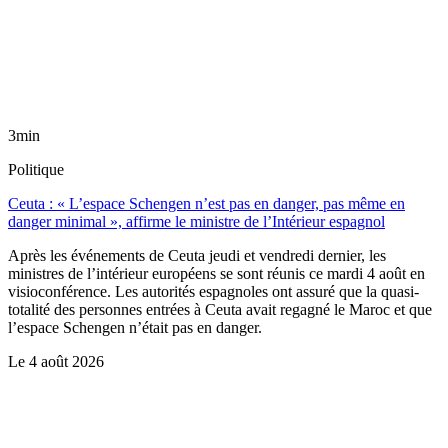
3min
Politique
Ceuta : « L’espace Schengen n’est pas en danger, pas même en
danger minimal », affirme le ministre de l’Intérieur espagnol
Après les événements de Ceuta jeudi et vendredi dernier, les
ministres de l’intérieur européens se sont réunis ce mardi 4 août en
visioconférence. Les autorités espagnoles ont assuré que la quasi-
totalité des personnes entrées à Ceuta avait regagné le Maroc et que
l’espace Schengen n’était pas en danger.
Le
4 août 2026