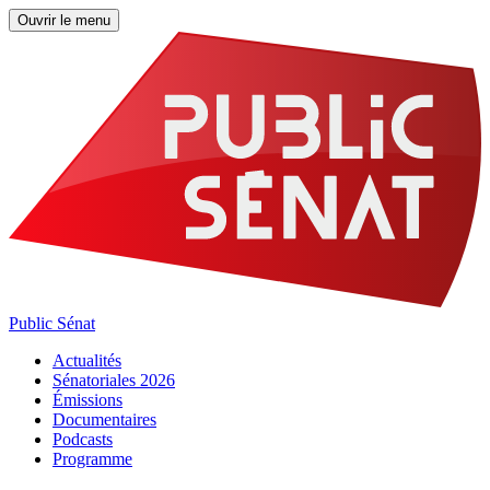
Ouvrir le menu
Public Sénat
Actualités
Sénatoriales 2026
Émissions
Documentaires
Podcasts
Programme