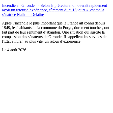
Incendie en Gironde : « Selon la préfecture, on devrait rapidement
avoir un retour d’expérience, sûrement d’ici 15 jours », estime la
sénatrice Nathalie Delattre
Après l’incendie le plus important que la France ait connu depuis
1949, les habitants de la commune du Porge, durement touchés, ont
fait part de leur sentiment d’abandon. Une situation qui suscite la
compassion des sénateurs de Gironde. Ils appellent les services de
l’Etat à livrer, au plus vite, un retour d’expérience.
Le
4 août 2026