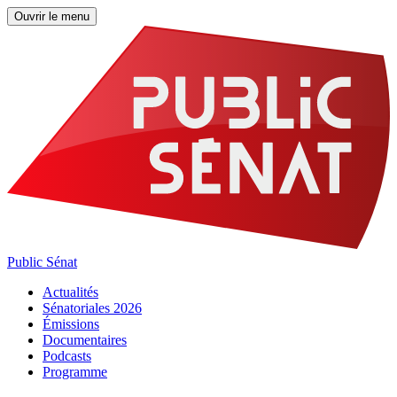
Ouvrir le menu
Public Sénat
Actualités
Sénatoriales 2026
Émissions
Documentaires
Podcasts
Programme