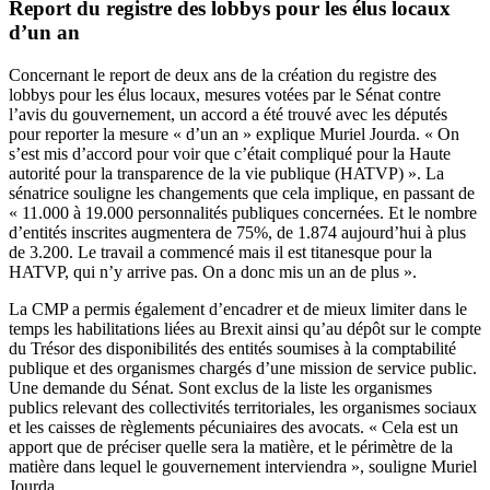
Report du registre des lobbys pour les élus locaux
d’un an
Concernant le report de deux ans de la création du registre des
lobbys pour les élus locaux, mesures
votées par le Sénat
contre
l’avis du gouvernement, un accord a été trouvé avec les députés
pour reporter la mesure « d’un an » explique Muriel Jourda. « On
s’est mis d’accord pour voir que c’était compliqué pour la Haute
autorité pour la transparence de la vie publique (HATVP) ». La
sénatrice souligne les changements que cela implique, en passant de
« 11.000 à 19.000 personnalités publiques concernées. Et le nombre
d’entités inscrites augmentera de 75%, de 1.874 aujourd’hui à plus
de 3.200. Le travail a commencé mais il est titanesque pour la
HATVP, qui n’y arrive pas. On a donc mis un an de plus ».
La CMP a permis également d’encadrer et de mieux limiter dans le
temps les habilitations liées au Brexit ainsi qu’au dépôt sur le compte
du Trésor des disponibilités des entités soumises à la comptabilité
publique et des organismes chargés d’une mission de service public.
Une demande du Sénat. Sont exclus de la liste les organismes
publics relevant des collectivités territoriales, les organismes sociaux
et les caisses de règlements pécuniaires des avocats. « Cela est un
apport que de préciser quelle sera la matière, et le périmètre de la
matière dans lequel le gouvernement interviendra », souligne Muriel
Jourda.