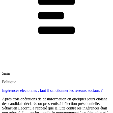
5min
Politique
Ingérences électorales : faut-il sanctionner les réseaux sociaux ?
Après trois opérations de désinformation en quelques jours ciblant
des candidats déclarés ou pressentis à l’élection présidentielle,
Sébastien Lecornu a rappelé que la lutte contre les ingérences était
une priorité. La gauche appelle le gouvernement à en faire plus et à