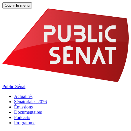
Ouvrir le menu
Public Sénat
Actualités
Sénatoriales 2026
Émissions
Documentaires
Podcasts
Programme