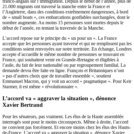
franco-anglais sur l’immigration. Depuis le début de l’année, plus de
21.000 migrants ont traversé la manche entre la France et
l’Angleterre, dans des conditions extrêmement dangereuses, à bord
de « small boats », ces embarcations gonflables surchargées, dont le
nombre augmente. Au moins 15 personnes sont mortes depuis le
début de l’année, en tentant la traversée de la Manche.
L’accord repose sur le principe du « un pour un ». La France
accepte que les personnes ayant traversé et qui ne remplissent pas les
conditions soient renvoyées sur notre territoire. En échange, Londres
accepte d’accueillir le même nombre de personnes se trouvant en
France, qui souhaitent venir en Grande-Bretagne et éligibles à
l’asile, du fait de leur nationalité ou par regroupement familial. La
demande devra être faite en ligne. François et Britanniques n’ont
« pas d’autres choix que de travailler ensemble », soutient
Emmanuel Macron, qui y voit un accord « pragmatique ». Pour Keir
Starmer, il est même « révolutionnaire ».
L’accord va « aggraver la situation », dénonce
Xavier Bertrand
Pour les sénateurs, pas vraiment. Les élus de la Haute assemblée
interrogés sont pour le moins circonspects. Même à droite, l’accord
ne convient pas forcément. Et encore moins chez les élus des Hauts-
de-France. L’accord va « aggraver la situation », dénonce Xavier