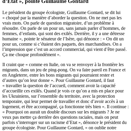
d’Etat », pointe Guillaume Gontard
Le président du groupe écologiste, Guillaume Gontard, se dit lui
« choqué par la manière d’aborder la question. On ne met pas les
vrais mots. On parle de question migratoire, d’un problème à
résoudre. On parle de un pour un, sans jamais parler d’hommes, de
femmes, d’enfants, qui sont des exilés. Derrière, il y a une détresse
humaine », pointe le sénateur de l’Isère, qui dénonce : « On dit un
pour un, comme si c’étaient des paquets, des marchandises. On a
l’impression que c’est un accord commercial, qui vient d’être passé.
Ça me choque profondément ».
Il craint que « comme en Italie, on va se renvoyer à la frontière les
migrants, dans un jeu de ping-pong. On va faire pareil en France et
en Angleterre, entre les bons migrants qui pourraient rester et
d’autres qu’on leur donne ». Pour Guillaume Gontard, il faut
« travailler la question de l’accueil, comment avoir la capacité
d’accueillir ces exilés. Quand je vois ce qu’on a mis en place pour
les Ukrainiens, sur l’ensemble du territoire, avec la protection
temporaire, qui leur permet de travailler et donc d’avoir accès à un
logement, et être accompagné, ça fonctionne très bien ». Il continue :
« Pourquoi on aurait un double discours sur les migrants ? Je ne
veux pas mettre ça derrière des questions raciales, mais on peut
parfois s’interroger sur un racisme d’Etat », dénonce le président du
groupe écologiste. Pour Guillaume Gontard, « on oublie notre