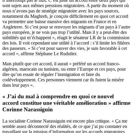
n’interrompt pas le flux. C’est juste un accord entre deux pays qui
sont sujets aux mêmes pressions migratoires. A partir du moment où
nous n’avons pas de stratégie migratoire avec les pays sources,
notamment du Maghreb, je conçois difficilement en quoi cet accord
va permettre une baisse massive des migrants en France et en
Angleterre. Si c’est pour se renvoyer les migrants d’un pays à l’autre
pays européen, je ne vois pas trop l’utilité. Mais il y a peut-être des
subtilités qui m’échappent », réagit le sénateur LR de la commission
des lois. Il voit cependant une utilité à l’accord : s’il limite les filières
des passeurs. « Si c’est pour sauver des vies, je suis favorable à cet
accord », affirme Stéphane Le Rudulier.
Mais plutôt que cet accord, il aurait « préféré un accord franco-
algérien, marocain ou tunisien, ou entre l’Europe et ces pays, pour
dire qu’on essaie de réguler l’immigration et faire du
codéveloppement. Ces personnes viennent car ils fuient la misère
dans leur pays ».
« J’ai du mal à comprendre en quoi ce nouvel
accord constitue une véritable amélioration » affirme
Corinne Narassiguin
La socialiste Corinne Narassiguin est encore plus critique. « Ça me
semble assez déconnecté des réalités, de ce que j’ai pu constater en
travaillant sur la mission d’information sur les accords migratoires