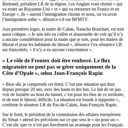
Bertrand, président LR de la région. Les Anglais vont choisir « qui
va rester au Royaume-Uni » et « qui va retourner en France et en
Europe », ils « auront l’immigration choisie et nous, on va avoir
l’immigration subie », dénonce-t-il sur BFMTV.
Aux premières loges, la maire de Calais, Natacha Bouchart, est tout
aussi critique. « Je suis très en colère et abasourdie de voir qu’il n’y
a aucune considération pour la maire que je suis, pour les maires de
littoral et pour les habitants du littoral », dénonce l’ex-sénatrice LR
sur franceinfo, « il n’y a eu aucune concertation ».
« Le rôle de Frontex doit être renforcé. Le flux
migratoire ne peut pas se gérer uniquement de la
Côte d’Opale », selon Jean-François Rapin
« Bien sûr, je comprends cet émoi. C’est une situation qui dure
depuis presque 20 ans, avec des hauts et des bas. Le fait de ne pas
voir de lumière au bout du tunnel, c’est pour les élus de ce territoire,
et de tout le littoral, difficile. La situation est lourde à supporter »,
confirme le sénateur LR du Pas-de-Calais, Jean-François Rapin.
Sur le fond, le président de la commission des affaires européenne
du Sénat « attend les précisions sur ce que sera le « un pour un ».
C’est sûr, que ce n’est pas forcément un avantage pour les Français.