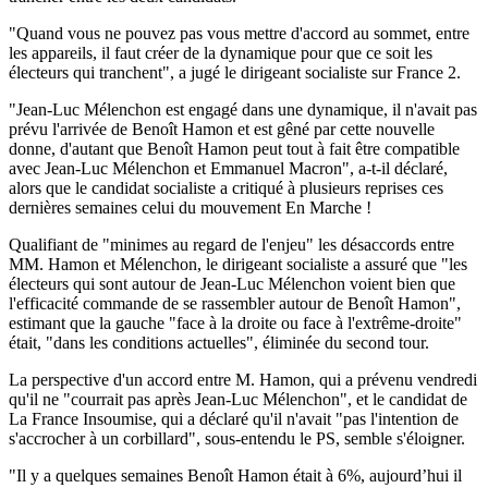
"Quand vous ne pouvez pas vous mettre d'accord au sommet, entre
les appareils, il faut créer de la dynamique pour que ce soit les
électeurs qui tranchent", a jugé le dirigeant socialiste sur France 2.
"Jean-Luc Mélenchon est engagé dans une dynamique, il n'avait pas
prévu l'arrivée de Benoît Hamon et est gêné par cette nouvelle
donne, d'autant que Benoît Hamon peut tout à fait être compatible
avec Jean-Luc Mélenchon et Emmanuel Macron", a-t-il déclaré,
alors que le candidat socialiste a critiqué à plusieurs reprises ces
dernières semaines celui du mouvement En Marche !
Qualifiant de "minimes au regard de l'enjeu" les désaccords entre
MM. Hamon et Mélenchon, le dirigeant socialiste a assuré que "les
électeurs qui sont autour de Jean-Luc Mélenchon voient bien que
l'efficacité commande de se rassembler autour de Benoît Hamon",
estimant que la gauche "face à la droite ou face à l'extrême-droite"
était, "dans les conditions actuelles", éliminée du second tour.
La perspective d'un accord entre M. Hamon, qui a prévenu vendredi
qu'il ne "courrait pas après Jean-Luc Mélenchon", et le candidat de
La France Insoumise, qui a déclaré qu'il n'avait "pas l'intention de
s'accrocher à un corbillard", sous-entendu le PS, semble s'éloigner.
"Il y a quelques semaines Benoît Hamon était à 6%, aujourd’hui il