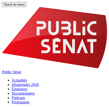
Ouvrir le menu
Public Sénat
Actualités
Sénatoriales 2026
Émissions
Documentaires
Podcasts
Programme