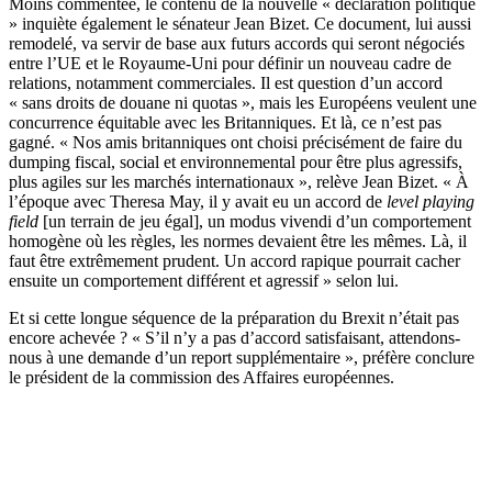
Moins commentée, le contenu de la nouvelle « déclaration politique
» inquiète également le sénateur Jean Bizet. Ce document, lui aussi
remodelé, va servir de base aux futurs accords qui seront négociés
entre l’UE et le Royaume-Uni pour définir un nouveau cadre de
relations, notamment commerciales. Il est question d’un accord
« sans droits de douane ni quotas », mais les Européens veulent une
concurrence équitable avec les Britanniques. Et là, ce n’est pas
gagné. « Nos amis britanniques ont choisi précisément de faire du
dumping fiscal, social et environnemental pour être plus agressifs,
plus agiles sur les marchés internationaux », relève Jean Bizet. « À
l’époque avec Theresa May, il y avait eu un accord de
level playing
field
[un terrain de jeu égal], un modus vivendi d’un comportement
homogène où les règles, les normes devaient être les mêmes. Là, il
faut être extrêmement prudent. Un accord rapique pourrait cacher
ensuite un comportement différent et agressif » selon lui.
Et si cette longue séquence de la préparation du Brexit n’était pas
encore achevée ? « S’il n’y a pas d’accord satisfaisant, attendons-
nous à une demande d’un report supplémentaire », préfère conclure
le président de la commission des Affaires européennes.