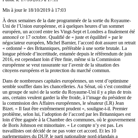
Mis à jour le
18/10/2019 à 17:03
À deux semaines de la date programmée de la sortie du Royaume-
Uni de l’Union européenne, et à quelques heures d’un sommet
européen, un accord entre les Vingt-Sept et Londres a finalement été
annoncé ce 17 octobre. Qualifié de « juste et équilibré » par le
négociateur européen, Michel Barnier, l’accord doit assurer un retrait
« ordonné » des Britanniques, préférable à une sortie brutale. La
longue période d’incertitude, entamée depuis le référendum de juin
2016, est cependant loin d’être finie, même si la Commission
européenne se veut rassurante sur l’avenir de la situation des
citoyens européens et la protection du marché commun.
Dans de nombreuses capitales européennes, un vent d’optimisme
semble souffler dans les chancelleries. Au Sénat, où s’est constitué
un groupe de suivi de la sortie du Royaume-Uni il y a plus de trois
ans, certains veulent garder la tête froide, à l’image du président de
la commission des Affaires européennes, le sénateur (LR) Jean
Bizet. « Il faut être extrêmement prudent », souligne-t-il. Premier
problème, selon lui, l’adoption de l’accord par les Britanniques est
loin d’être gagnée à la Chambre des communes, où le gouvernement
de Boris Johnson est minoritaire. « Le compte n’y est pas. Les
travaillistes ont décidé de ne pas voter cet accord. Et les 10
parlementaires du DUP, le parti nationaliste nord-irlandais a