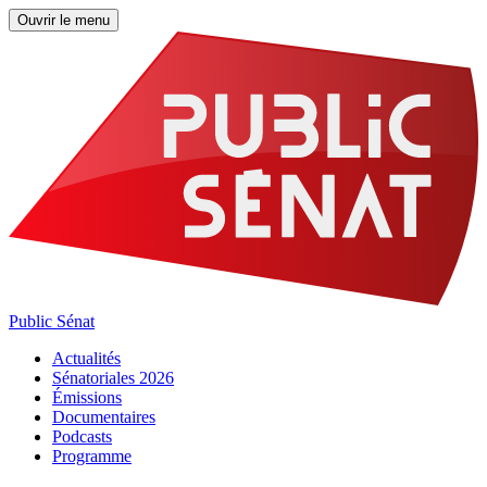
Ouvrir le menu
Public Sénat
Actualités
Sénatoriales 2026
Émissions
Documentaires
Podcasts
Programme