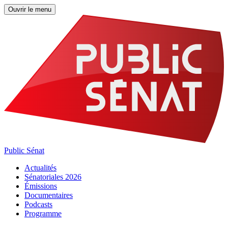
Ouvrir le menu
Public Sénat
Actualités
Sénatoriales 2026
Émissions
Documentaires
Podcasts
Programme