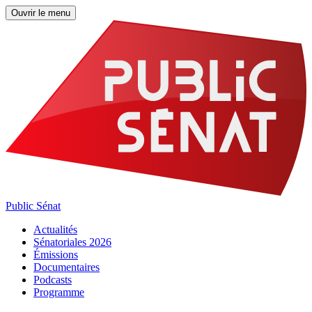
Ouvrir le menu
Public Sénat
Actualités
Sénatoriales 2026
Émissions
Documentaires
Podcasts
Programme