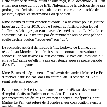
Cette attachée de presse aurait ensuite reçu, le 29 décembre 2015, un
e-mail non signé du groupe ENL l'informant de la décision de ne pas
prolonger sa "mission de consultante externe comme attachée de
presse", d'après les informations du quotidien.
Mme Boumard aurait cependant continué à travailler pour le groupe
jusqu’au 22 février 2016, ajoute l'auteur de l'article, selon lequel
"différents échanges par e-mail avec des médias, dont Le Monde, en
attestent". Mais elle n'aurait pas été rémunérée lors de cette période
et elle déclare vouloir "recouvrer" son "dû".
Le secrétaire général du groupe ENL, Ludovic de Danne, a lui
répondu au Monde qu'elle "était sous un contrat de prestation de
services". "Nous n’avons aucun contentieux avec elle, c’est elle qui
enrage (...) parce qu’elle n’a pas été retenue après sa piètre période
d’essai", a-t-il ajouté.
Mme Boumard a également affirmé avoir demandé à Marine Le Pen
d'intervenir sur son cas, dans un courriel du 10 octobre 2016 qui
serait resté sans réponse.
Par ailleurs, le FN est sous le coup d'une enquête sur des soupçons
d'emplois fictifs au Parlement européen. Deux assistants
parlementaires ont été mis en examen et deux eurodéputées, dont
Marine Le Pen, ont refusé de répondre à leur convocation avant la
présidentielle.