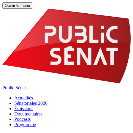
Ouvrir le menu
Public Sénat
Actualités
Sénatoriales 2026
Émissions
Documentaires
Podcasts
Programme