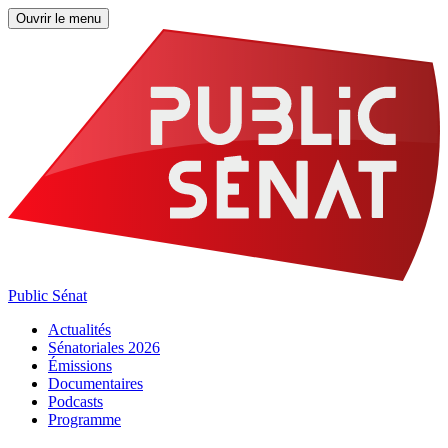
Ouvrir le menu
Public Sénat
Actualités
Sénatoriales 2026
Émissions
Documentaires
Podcasts
Programme