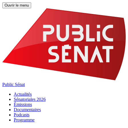
Ouvrir le menu
Public Sénat
Actualités
Sénatoriales 2026
Émissions
Documentaires
Podcasts
Programme