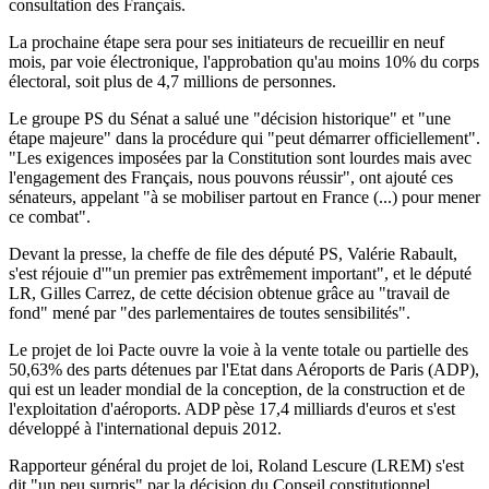
consultation des Français.
La prochaine étape sera pour ses initiateurs de recueillir en neuf
mois, par voie électronique, l'approbation qu'au moins 10% du corps
électoral, soit plus de 4,7 millions de personnes.
Le groupe PS du Sénat a salué une "décision historique" et "une
étape majeure" dans la procédure qui "peut démarrer officiellement".
"Les exigences imposées par la Constitution sont lourdes mais avec
l'engagement des Français, nous pouvons réussir", ont ajouté ces
sénateurs, appelant "à se mobiliser partout en France (...) pour mener
ce combat".
Devant la presse, la cheffe de file des député PS, Valérie Rabault,
s'est réjouie d'"un premier pas extrêmement important", et le député
LR, Gilles Carrez, de cette décision obtenue grâce au "travail de
fond" mené par "des parlementaires de toutes sensibilités".
Le projet de loi Pacte ouvre la voie à la vente totale ou partielle des
50,63% des parts détenues par l'Etat dans Aéroports de Paris (ADP),
qui est un leader mondial de la conception, de la construction et de
l'exploitation d'aéroports. ADP pèse 17,4 milliards d'euros et s'est
développé à l'international depuis 2012.
Rapporteur général du projet de loi, Roland Lescure (LREM) s'est
dit "un peu surpris" par la décision du Conseil constitutionnel.