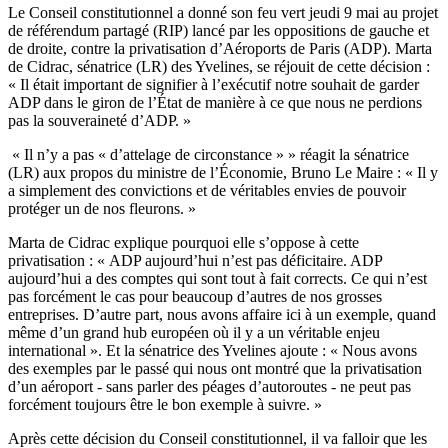
Le Conseil constitutionnel a donné son feu vert jeudi 9 mai au projet
de référendum partagé (RIP) lancé par les oppositions de gauche et
de droite, contre la privatisation d’Aéroports de Paris (ADP). Marta
de Cidrac, sénatrice (LR) des Yvelines, se réjouit de cette décision :
« Il était important de signifier à l’exécutif notre souhait de garder
ADP dans le giron de l’État de manière à ce que nous ne perdions
pas la souveraineté d’ADP. »
« Il n’y a pas « d’attelage de circonstance » » réagit la sénatrice
(LR) aux propos du ministre de l’Économie, Bruno Le Maire : « Il y
a simplement des convictions et de véritables envies de pouvoir
protéger un de nos fleurons. »
Marta de Cidrac explique pourquoi elle s’oppose à cette
privatisation : « ADP aujourd’hui n’est pas déficitaire. ADP
aujourd’hui a des comptes qui sont tout à fait corrects. Ce qui n’est
pas forcément le cas pour beaucoup d’autres de nos grosses
entreprises. D’autre part, nous avons affaire ici à un exemple, quand
même d’un grand hub européen où il y a un véritable enjeu
international ». Et la sénatrice des Yvelines ajoute : « Nous avons
des exemples par le passé qui nous ont montré que la privatisation
d’un aéroport - sans parler des péages d’autoroutes - ne peut pas
forcément toujours être le bon exemple à suivre. »
Après cette décision du Conseil constitutionnel, il va falloir que les