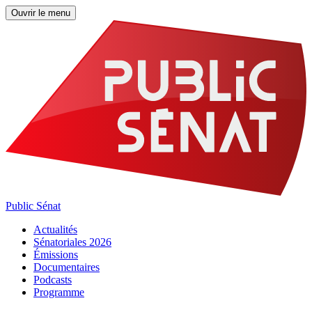
Ouvrir le menu
Public Sénat
Actualités
Sénatoriales 2026
Émissions
Documentaires
Podcasts
Programme